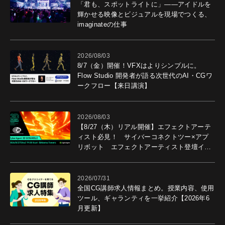
「君も、スポットライトに」――アイドルを
輝かせる映像とビジュアルを現場でつくる、
imaginateの仕事
2026/08/03
8/7（金）開催！VFXはよりシンプルに。
Flow Studio 開発者が語る次世代のAI・CGワ
ークフロー【来日講演】
2026/08/03
【8/27（木）リアル開催】エフェクトアーテ
ィスト必見！ サイバーコネクトツー×アプ
リボット エフェクトアーティスト登壇イベ
ントを開催！－サイバーエージェント
2026/07/31
全国CG講師求人情報まとめ。授業内容、使用
ツール、ギャランティを一挙紹介【2026年6
月更新】