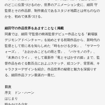
のどこに位置づけるのか。世界のアニメーション史に、細田 守
監督とその作品群、制作拠点であるスタジオ地図とは何ものなの
かを、初めて体系づける。
細田守の作品世界をあますことなく掲載
同書では、細田 守監督の映画監督デビュー作品となる『劇場版
デジモンアドベンチャー』を始めとする初期作品から、新時代の
監督として世に名を知らしめた『時をかける少女』、『サマーウ
ォーズ』、『おおかみこどもの雨と雪』、『バケモノの子』、
『未来のミライ』、そして最新作『竜とそばかすの姫』まで、監
督作品をめぐる数百点におよぶスケッチ、絵コンテ、背景画、キ
ャラクターデザインを紹介。作品世界の秘密と魅力を深掘りす
る、細田作品ファン垂涎の一冊だ。
目次
序文 ドン・ハーン
はじまり
時をかける少女