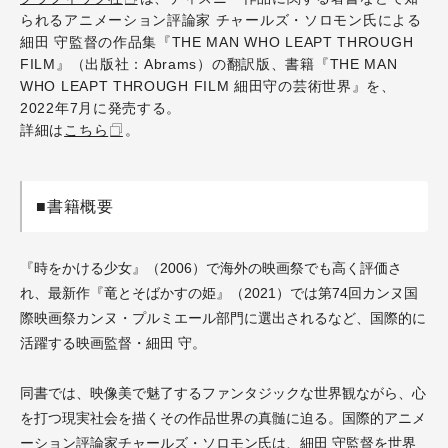
られるアニメーション評論家 チャールズ・ソロモン氏による
細田 守監督の作品集『THE MAN WHO LEAPT THROUGH
FILM』（出版社：Abrams）の翻訳版、書籍『THE MAN
WHO LEAPT THROUGH FILM 細田守の芸術世界』を、
2022年7月に発売する。
詳細は
こちら
。
■書籍概要
『時をかける少女』（2006）で海外の映画祭でも高く評価さ
れ、最新作『竜とそばかすの姫』（2021）では第74回カンヌ国
際映画祭カンヌ・プルミエール部門に選出されるなど、国際的に
活躍する映画監督・細田 守。
同書では、映像美で魅了するファンタジックな世界観ながら、心
を打つ現実社会を描くその作品世界の真髄に迫る。国際的アニメ
ーション評論家チャールズ・ソロモン氏は、細田 守監督を世界