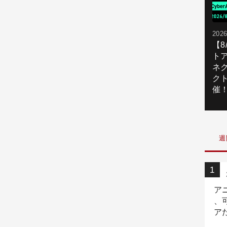
2026
【
ト
ネ
ク
催
週
ア
、
ア
ニ