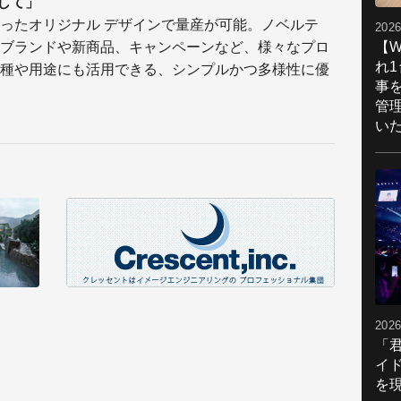
として」
ったオリジナル デザインで量産が可能。ノベルテ
2026
【W
ブランドや新商品、キャンペーンなど、様々なプロ
れ
種や用途にも活用できる、シンプルかつ多様性に優
事
管
い
2026
「
イ
を現