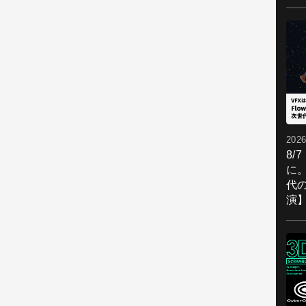
2026
8/
に。
代
演