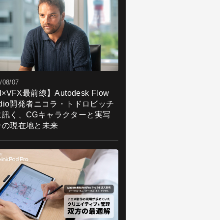
/08/07
I×VFX最前線】Autodesk Flow
udio開発者ニコラ・トドロビッチ
に訊く、CGキャラクターと実写
合の現在地と未来