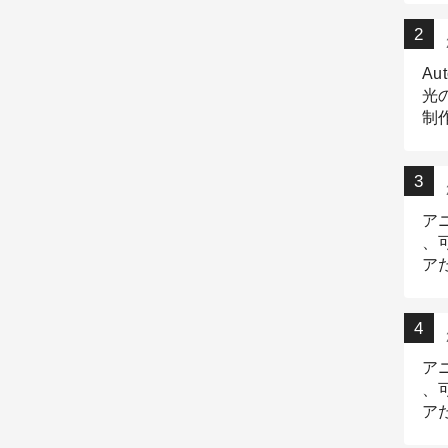
Au
光
制作
Tr
作
ア
、
ア
デ
ア
、
ア
出