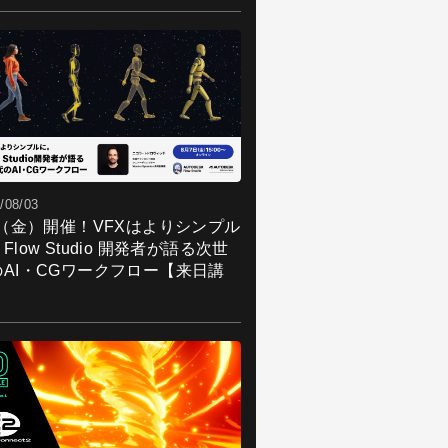
/08/03
7（金）開催！VFXはよりシンプル
Flow Studio 開発者が語る次世
のAI・CGワークフロー【来日講
】