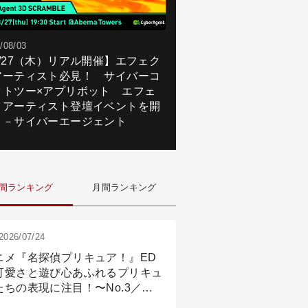
/08/03
8/27（木）リアル開催】エフェク
アーティスト必見！ サイバーコ
クトツー×アプリボット エフェ
トアーティスト登壇イベントを開
！－サイバーエージェント
間ランキング
月間ランキング
2026/07/24
ニメ『名探偵プリキュア！』ED
可愛さと遊び心あふれるプリキュ
たちの表現に注目！〜No.3／ア
メーション付け篇