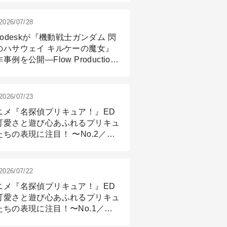
2026/07/28
todeskが『機動戦士ガンダム 閃
のハサウェイ キルケーの魔女』
事例を公開―Flow Production
ackingと3ds Maxが支えたCG制
現場
2026/07/23
ニメ『名探偵プリキュア！』ED
可愛さと遊び心あふれるプリキュ
たちの表現に注目！ 〜No.2／モ
リング＆リギング篇
2026/07/22
ニメ『名探偵プリキュア！』ED
可愛さと遊び心あふれるプリキュ
たちの表現に注目！〜No.1／演
篇