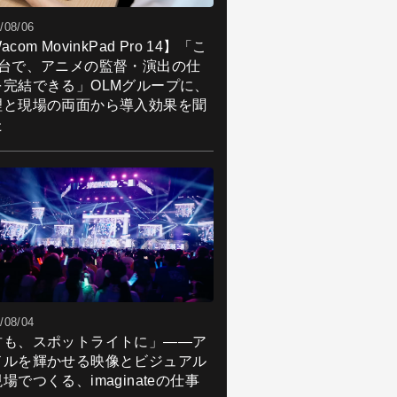
/08/06
acom MovinkPad Pro 14】「こ
1台で、アニメの監督・演出の仕
を完結できる」OLMグループに、
理と現場の両面から導入効果を聞
た
/08/04
君も、スポットライトに」――ア
ドルを輝かせる映像とビジュアル
場でつくる、imaginateの仕事