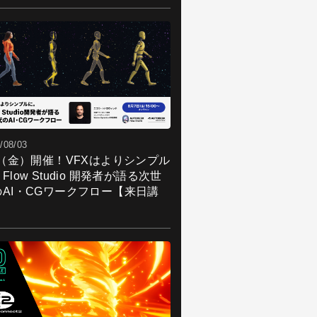
/08/03
7（金）開催！VFXはよりシンプル
Flow Studio 開発者が語る次世
のAI・CGワークフロー【来日講
】