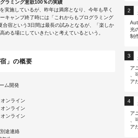
グラミング意欲100％の実績
ャンプを実施しているが、昨年は満席となり、今年も早く
ーキャンプ終了時には「これからもプログラミング
Au
。夏合宿という3日間は最長の試みとなるが、「楽しか
光
高める場にしていきたいと考えているという。
制作
Tr
作
合宿」の概要
ア
、
ア
ゲーム開発
デ
0 ＠オンライン
0 ＠オンライン
ア
0 ＠オンライン
、
ア
別途連絡
出