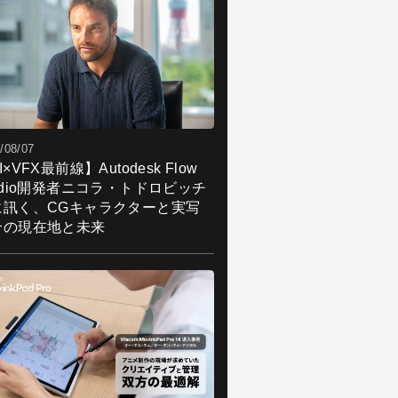
/08/07
I×VFX最前線】Autodesk Flow
udio開発者ニコラ・トドロビッチ
に訊く、CGキャラクターと実写
合の現在地と未来