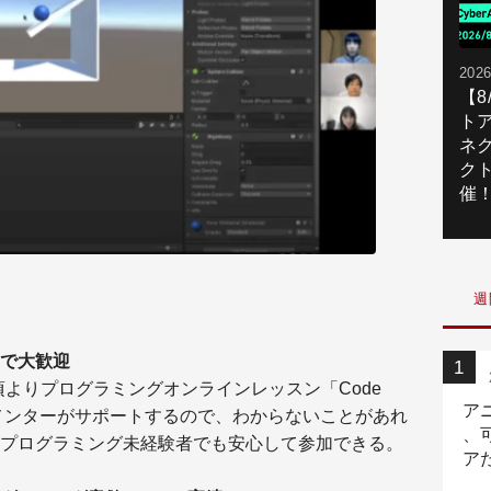
2026
【
ト
ネ
ク
催
週
で大歓迎
日頃よりプログラミングオンラインレッスン「Code
ア
なメンターがサポートするので、わからないことがあれ
、
プログラミング未経験者でも安心して参加できる。
ア
ニ