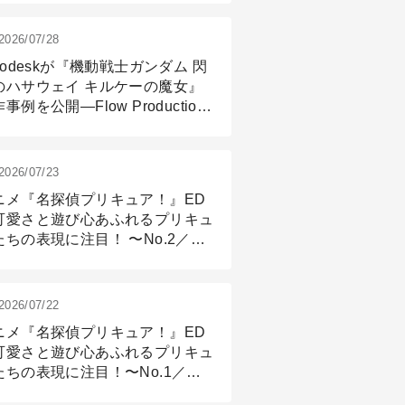
2026/07/28
todeskが『機動戦士ガンダム 閃
のハサウェイ キルケーの魔女』
事例を公開―Flow Production
ackingと3ds Maxが支えたCG制
現場
2026/07/23
ニメ『名探偵プリキュア！』ED
可愛さと遊び心あふれるプリキュ
たちの表現に注目！ 〜No.2／モ
リング＆リギング篇
2026/07/22
ニメ『名探偵プリキュア！』ED
可愛さと遊び心あふれるプリキュ
たちの表現に注目！〜No.1／演
篇