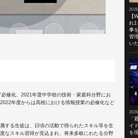
2026
【W
れ
事
管
い
グ必修化、2021年度中学校の技術・家庭科分野にお
2022年度からは高校における情報授業の必修化など
2026
「
イ
属する生徒は、日頃の活動で得られたスキル等を生
を現
度なスキル習得が見込まれ、将来多岐にわたる分野