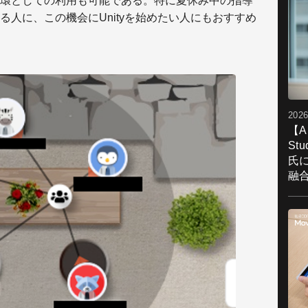
環としての利用も可能である。特に夏休み中の指導
人に、この機会にUnityを始めたい人にもおすすめ
2026
【A
St
氏
融