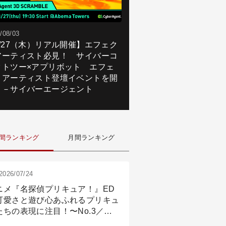
/08/03
8/27（木）リアル開催】エフェク
アーティスト必見！ サイバーコ
クトツー×アプリボット エフェ
トアーティスト登壇イベントを開
！－サイバーエージェント
間ランキング
月間ランキング
2026/07/24
ニメ『名探偵プリキュア！』ED
可愛さと遊び心あふれるプリキュ
たちの表現に注目！〜No.3／ア
メーション付け篇