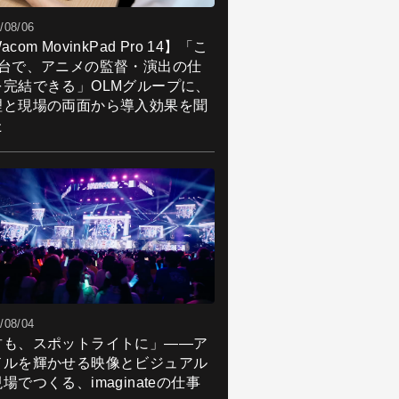
/08/06
acom MovinkPad Pro 14】「こ
1台で、アニメの監督・演出の仕
を完結できる」OLMグループに、
理と現場の両面から導入効果を聞
た
/08/04
君も、スポットライトに」――ア
ドルを輝かせる映像とビジュアル
場でつくる、imaginateの仕事