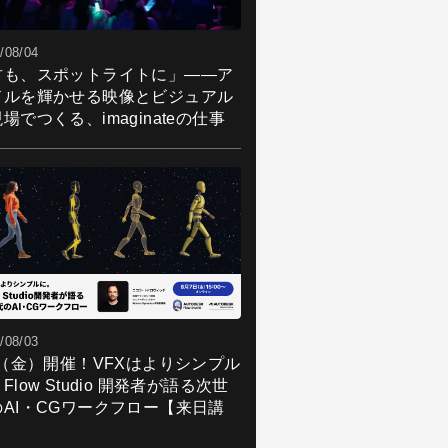
/08/04
君も、スポットライトに」――ア
ドルを輝かせる映像とビジュアル
場でつくる、imaginateの仕事
/08/03
7（金）開催！VFXはよりシンプル
Flow Studio 開発者が語る次世
のAI・CGワークフロー【来日講
】