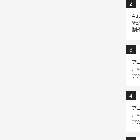
Au
光
制作
Tr
作
ア
、
ア
デ
ア
、
ア
出