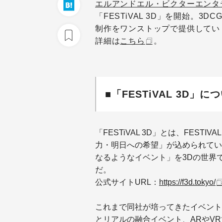
エルアンドエル・ビクターエンタ
「FESTiVAL 3D」を開始。3
制作をワンストップで提供してい
詳細は
こちら
。
■「FESTiVAL 3D」に
「FESTiVAL 3D」とは、FES
力・明日への希望」が込められてい
なるようなイベント」を3Dの世界
だ。
公式サイトURL：
https://f3d.tokyo/
これまで同社が培ってきたイベント
とリアルの融合イベント、ARやV