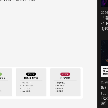
2026
「
イ
を現
2026
8/
に。
代
演