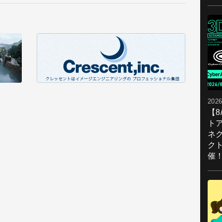
2026
【
ト
ネ
ク
催