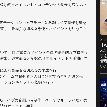
CGを使ったイベント・コンテンツの制作をワンスト
性式モーションキャプチャと3DCGライブ制作を得意
業し、高品質な3DCGを使ったイベントを行うこと
2026
【W
れ
において、特に重要なイベント全体の総合的なプロデュ
事
演出、運営面など多数のリアルイベントを手掛けて
管
い
による高品質な3DCGの作成を行う
インゲームや超有名ボカロで活躍する同社所属のモー
ーションキャプチャ収録を行う
CGライブの企画から制作、そしてブルーレイなどの
請け負うことが可能