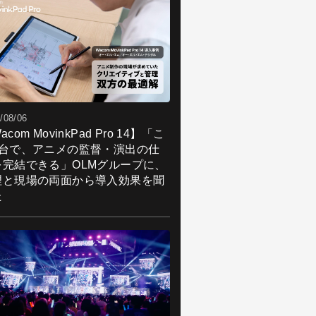
/08/06
acom MovinkPad Pro 14】「こ
1台で、アニメの監督・演出の仕
を完結できる」OLMグループに、
理と現場の両面から導入効果を聞
た