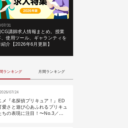
/07/31
国CG講師求人情報まとめ。授業
容、使用ツール、ギャランティを
紹介【2026年6月更新】
間ランキング
月間ランキング
2026/07/24
ニメ『名探偵プリキュア！』ED
可愛さと遊び心あふれるプリキュ
たちの表現に注目！〜No.3／ア
メーション付け篇