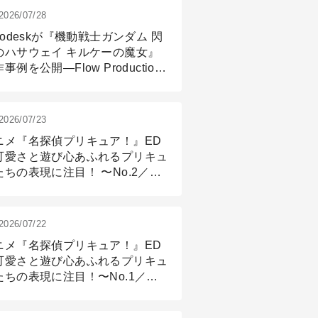
2026/07/28
todeskが『機動戦士ガンダム 閃
のハサウェイ キルケーの魔女』
事例を公開―Flow Production
ackingと3ds Maxが支えたCG制
現場
2026/07/23
ニメ『名探偵プリキュア！』ED
可愛さと遊び心あふれるプリキュ
たちの表現に注目！ 〜No.2／モ
リング＆リギング篇
2026/07/22
ニメ『名探偵プリキュア！』ED
可愛さと遊び心あふれるプリキュ
たちの表現に注目！〜No.1／演
篇