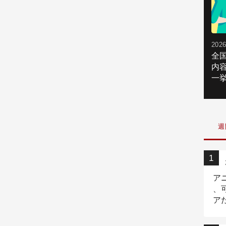
2026
全
内
一挙
週
ア
、
ア
ニ