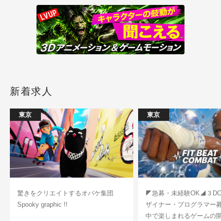
新着求人
東京
東京
驚きをクリエイトするオバケ集団
◤急募・未経験OK◢３D
Spooky graphic !!
ザイナー・プログラマー
中で楽しまれるゲームの