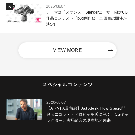
2026/08/04
テーマは「スザンヌ」Blenderユーザー限定CG
作品コンテスト「b3d創作祭」五回目の開催が
決定!
VIEW MORE
スペシャルコンテンツ
2026/08/07
【AI×VFX最前線】Autodesk Flow Studio開
発者ニコラ・トドロビッチ氏に訊く、CGキャ
ラクターと実写融合の現在地と未来