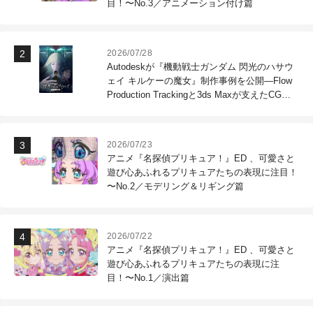
目！〜No.3／アニメーション付け篇
2026/07/28
Autodeskが『機動戦士ガンダム 閃光のハサウ
ェイ キルケーの魔女』制作事例を公開―Flow
Production Trackingと3ds Maxが支えたCG制
作現場
2026/07/23
アニメ『名探偵プリキュア！』ED 、可愛さと
遊び心あふれるプリキュアたちの表現に注目！
〜No.2／モデリング＆リギング篇
2026/07/22
アニメ『名探偵プリキュア！』ED 、可愛さと
遊び心あふれるプリキュアたちの表現に注
目！〜No.1／演出篇