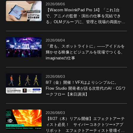
2026/08/06
【Wacom MovinkPad Pro 14】「これ1台
で、アニメの監督・演出の仕事を完結でき
る」OLMグループに、管理と現場の両面から
導入効果を聞いた
2026/08/04
「君も、スポットライトに」――アイドルを
輝かせる映像とビジュアルを現場でつくる、
imaginateの仕事
2026/08/03
8/7（金）開催！VFXはよりシンプルに。
Flow Studio 開発者が語る次世代のAI・CGワ
ークフロー【来日講演】
2026/08/03
【8/27（木）リアル開催】エフェクトアーテ
ィスト必見！ サイバーコネクトツー×アプ
リボット エフェクトアーティスト登壇イベ