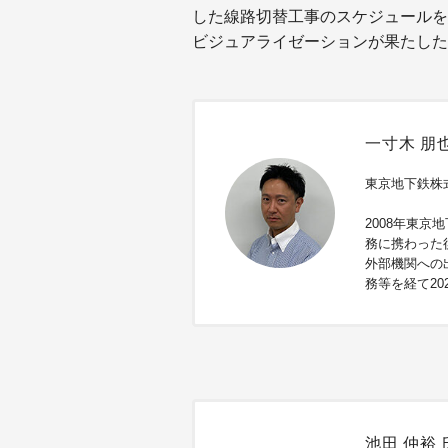
した線路切替工事のスケジュールを
ビジュアライゼーションが果たした
一寸木 朋也
東京地下鉄株
2008年東
務に携わった
外部機関への
務等を経て20
池田 仲裕 