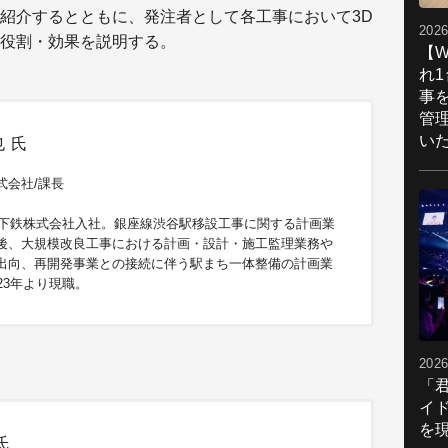
紹介するとともに、発注者として各工事において3D
2026
役割・効果を説明する。
【W
れ
事
管
い
 氏
式会社/課長
京地下鉄株式会社入社。銀座線渋谷駅移設工事に関する計画業
後、大規模改良工事における計画・設計・施工監理業務や
出向、再開発事業との接続に伴う駅まち一体整備の計画業
23年より現職。
2026
「
イ
を現
氏