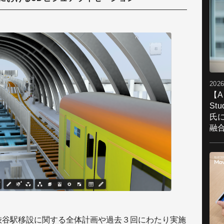
2026
【A
St
氏
融
線渋谷駅移設に関する全体計画や過去３回にわたり実施