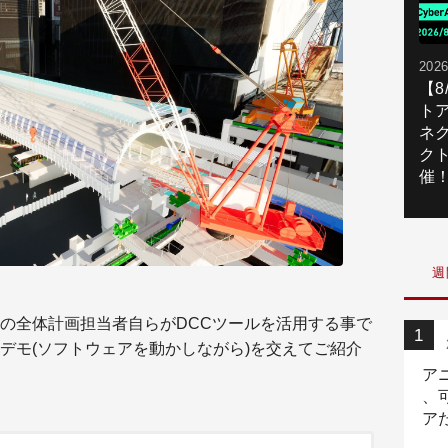
2026
【
ト
ネ
ク
催
週
の全体計画担当者自らがDCCツールを活用する事で
デモ(ソフトウェアを動かしながら)を交えてご紹介
ア
、
ア
ニ