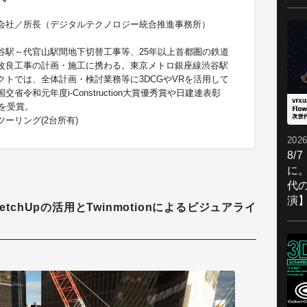
会社／所長（デジタルテクノロジー統合推進事務所）
谷駅～代官山駅間地下切替工事等、25年以上首都圏の鉄道
改良工事の計画・施工に携わる。東京メトロ銀座線渋谷駅
クトでは、全体計画・検討業務等に3DCGやVRを活用して
交省令和元年度i-Construction大賞優秀賞や日建連表彰
等を受賞。
ーリング(2台所有)
2026
8/
に。
代
演
tchUpの活用とTwinmotionによるビジュアライ