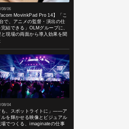
/08/06
acom MovinkPad Pro 14】「こ
1台で、アニメの監督・演出の仕
を完結できる」OLMグループに、
理と現場の両面から導入効果を聞
た
/08/04
君も、スポットライトに」――ア
ドルを輝かせる映像とビジュアル
場でつくる、imaginateの仕事