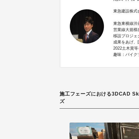
東急建設株式
東急東横線渋
営業線大規模
移設プロジェ
成果をあげ、国
2022土木賞
趣味：バイクツ
施工フェーズにおける3DCAD Ske
ズ