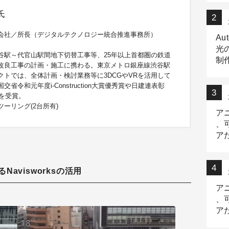
氏
会社／所長（デジタルテクノロジー統合推進事務所）
Au
光
谷駅～代官山駅間地下切替工事等、25年以上首都圏の鉄道
制作
改良工事の計画・施工に携わる。東京メトロ銀座線渋谷駅
Tr
クトでは、全体計画・検討業務等に3DCGやVRを活用して
作
交省令和元年度i-Construction大賞優秀賞や日建連表彰
等を受賞。
ーリング(2台所有)
ア
、
ア
デ
avisworksの活用
ア
、
ア
出