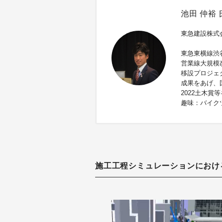
池田 仲裕 
東急建設株式
東急東横線渋
営業線大規模
移設プロジェ
成果をあげ、国
2022土木賞
趣味：バイクツ
施工工程シミュレーションにおけるN