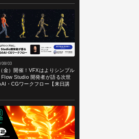
/08/03
7（金）開催！VFXはよりシンプル
Flow Studio 開発者が語る次世
のAI・CGワークフロー【来日講
】