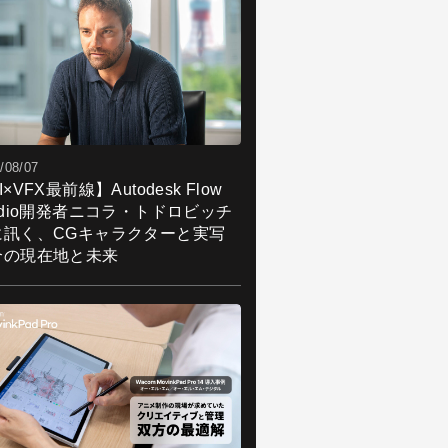
/08/07
I×VFX最前線】Autodesk Flow
udio開発者ニコラ・トドロビッチ
に訊く、CGキャラクターと実写
合の現在地と未来