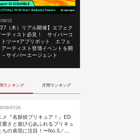
/08/03
8/27（木）リアル開催】エフェク
アーティスト必見！ サイバーコ
クトツー×アプリボット エフェ
トアーティスト登壇イベントを開
！－サイバーエージェント
間ランキング
月間ランキング
2026/07/24
ニメ『名探偵プリキュア！』ED
可愛さと遊び心あふれるプリキュ
たちの表現に注目！〜No.3／ア
メーション付け篇