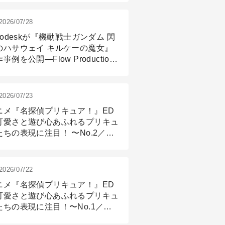
2026/07/28
todeskが『機動戦士ガンダム 閃
のハサウェイ キルケーの魔女』
事例を公開―Flow Production
ackingと3ds Maxが支えたCG制
現場
2026/07/23
ニメ『名探偵プリキュア！』ED
可愛さと遊び心あふれるプリキュ
たちの表現に注目！ 〜No.2／モ
リング＆リギング篇
2026/07/22
ニメ『名探偵プリキュア！』ED
可愛さと遊び心あふれるプリキュ
たちの表現に注目！〜No.1／演
篇