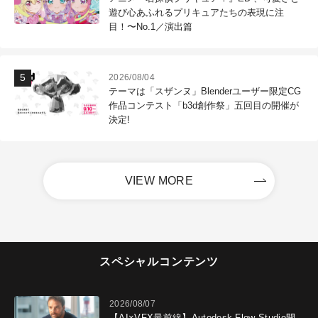
遊び心あふれるプリキュアたちの表現に注
目！〜No.1／演出篇
2026/08/04
テーマは「スザンヌ」Blenderユーザー限定CG
作品コンテスト「b3d創作祭」五回目の開催が
決定!
VIEW MORE
スペシャルコンテンツ
2026/08/07
【AI×VFX最前線】Autodesk Flow Studio開