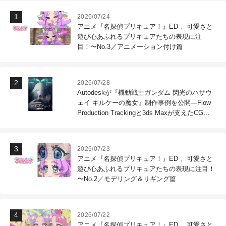
2026/07/24
アニメ『名探偵プリキュア！』ED 、可愛さと
遊び心あふれるプリキュアたちの表現に注
目！〜No.3／アニメーション付け篇
2026/07/28
Autodeskが『機動戦士ガンダム 閃光のハサウ
ェイ キルケーの魔女』制作事例を公開―Flow
Production Trackingと3ds Maxが支えたCG制
作現場
2026/07/23
アニメ『名探偵プリキュア！』ED 、可愛さと
遊び心あふれるプリキュアたちの表現に注目！
〜No.2／モデリング＆リギング篇
2026/07/22
アニメ『名探偵プリキュア！』ED 、可愛さと