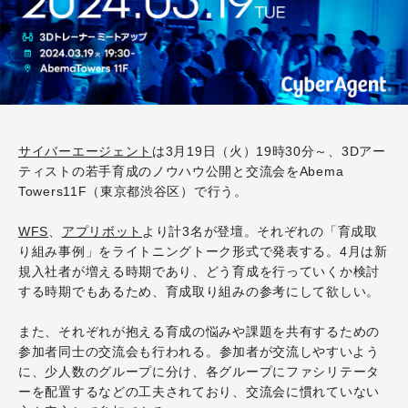
サイバーエージェント
は3月19日（火）19時30分～、3Dアー
ティストの若手育成のノウハウ公開と交流会をAbema
Towers11F（東京都渋谷区）で行う。
WFS
、
アプリボット
より計3名が登壇。
それぞれの「育成取
り組み事例」をライトニングトーク形式で発表する。4月は新
規入社者が増える時期であり、どう育成を行っていくか検討
する時期でもあるため、育成取り組みの参考にして欲しい。
また、それぞれが抱える育成の悩みや課題を共有するための
参加者同士の交流会も行われる。
参加者が交流しやすいよう
に、少人数のグループに分け、各グループにファシリテータ
ーを配置するなどの工夫されており、交流会に慣れていない