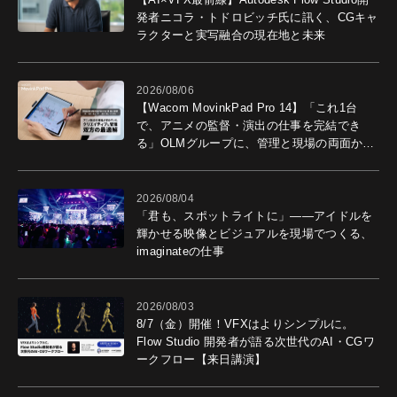
発者ニコラ・トドロビッチ氏に訊く、CGキャ
ラクターと実写融合の現在地と未来
2026/08/06
【Wacom MovinkPad Pro 14】「これ1台
で、アニメの監督・演出の仕事を完結でき
る」OLMグループに、管理と現場の両面から
導入効果を聞いた
2026/08/04
「君も、スポットライトに」――アイドルを
輝かせる映像とビジュアルを現場でつくる、
imaginateの仕事
2026/08/03
8/7（金）開催！VFXはよりシンプルに。
Flow Studio 開発者が語る次世代のAI・CGワ
ークフロー【来日講演】