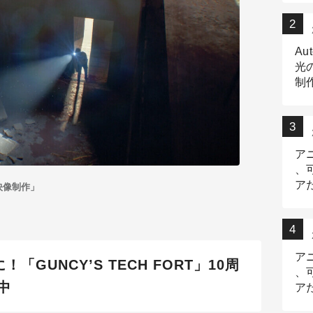
Au
光
制作
Tr
作
ア
、
ア
映像制作」
デ
ア
「GUNCY’S TECH FORT」10周
、
中
ア
出