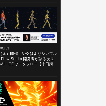
/08/03
7（金）開催！VFXはよりシンプル
Flow Studio 開発者が語る次世
のAI・CGワークフロー【来日講
】