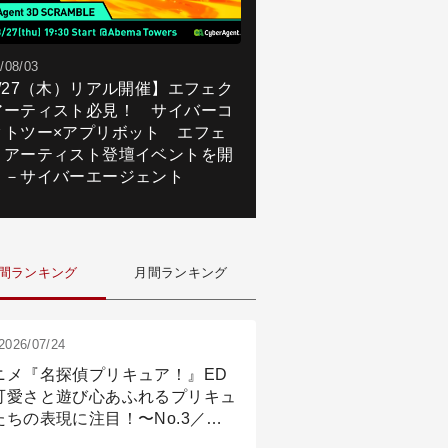
/08/03
8/27（木）リアル開催】エフェク
アーティスト必見！ サイバーコ
クトツー×アプリボット エフェ
トアーティスト登壇イベントを開
！－サイバーエージェント
間ランキング
月間ランキング
2026/07/24
ニメ『名探偵プリキュア！』ED
可愛さと遊び心あふれるプリキュ
たちの表現に注目！〜No.3／ア
メーション付け篇