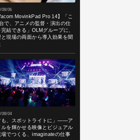
/08/06
acom MovinkPad Pro 14】「こ
1台で、アニメの監督・演出の仕
を完結できる」OLMグループに、
理と現場の両面から導入効果を聞
た
/08/04
君も、スポットライトに」――ア
ドルを輝かせる映像とビジュアル
場でつくる、imaginateの仕事