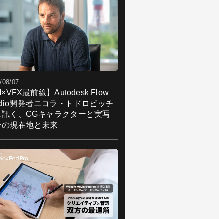
/08/07
I×VFX最前線】Autodesk Flow
udio開発者ニコラ・トドロビッチ
に訊く、CGキャラクターと実写
合の現在地と未来