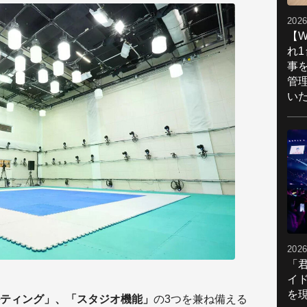
2026
【W
れ
事
管
い
2026
「
イ
を現
ティング」、「スタジオ機能」
の3つを兼ね備える