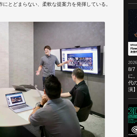
託制作にとどまらない、柔軟な提案力を発揮している。
2026
8/
に。
代
演