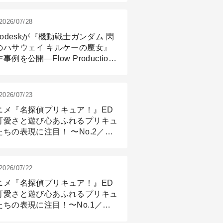
2026/07/28
todeskが『機動戦士ガンダム 閃
のハサウェイ キルケーの魔女』
事例を公開―Flow Production
ackingと3ds Maxが支えたCG制
現場
2026/07/23
ニメ『名探偵プリキュア！』ED
可愛さと遊び心あふれるプリキュ
たちの表現に注目！ 〜No.2／モ
リング＆リギング篇
2026/07/22
ニメ『名探偵プリキュア！』ED
可愛さと遊び心あふれるプリキュ
たちの表現に注目！〜No.1／演
篇