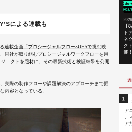
2026
NCY’Sによる連載も
【
ト
ネ
ク
よる
連載企画「プロシージャルフロー×UE5で挑む映
催
、同社が取り組むプロシージャルワークフローを用
ロジェクトを題材に、その最新技術と検証結果を公開
週
、実際の制作フローや課題解決のアプローチまで掘
な内容となっている。
ア
、
ア
ニ