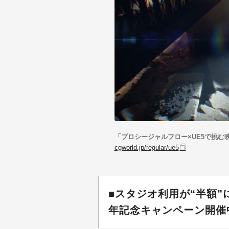
「プロシージャルフロー×UE5で挑む
cgworld.jp/regular/ue5
■スタジオ利用が“半額”に！
年記念キャンペーン開催