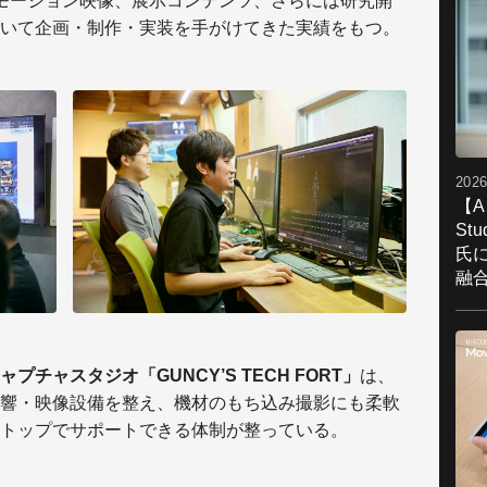
モーション映像、展示コンテンツ、さらには研究開
いて企画・制作・実装を手がけてきた実績をもつ。
2026
【A
St
氏
融
プチャスタジオ「GUNCY’S TECH FORT」
は、
響・映像設備を整え、機材のもち込み撮影にも柔軟
トップでサポートできる体制が整っている。