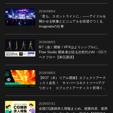
導入効果を聞いた
2026/08/04
「君も、スポットライトに」――アイドルを
輝かせる映像とビジュアルを現場でつくる、
imaginateの仕事
2026/08/03
8/7（金）開催！VFXはよりシンプルに。
Flow Studio 開発者が語る次世代のAI・CGワ
ークフロー【来日講演】
2026/08/03
【8/27（木）リアル開催】エフェクトアーテ
ィスト必見！ サイバーコネクトツー×アプ
リボット エフェクトアーティスト登壇イベ
ントを開催！－サイバーエージェント
2026/07/31
全国CG講師求人情報まとめ。授業内容、使用