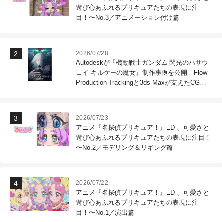
遊び心あふれるプリキュアたちの表現に注
目！〜No.3／アニメーション付け篇
2026/07/28
Autodeskが『機動戦士ガンダム 閃光のハサウ
ェイ キルケーの魔女』制作事例を公開―Flow
Production Trackingと3ds Maxが支えたCG制
作現場
2026/07/23
アニメ『名探偵プリキュア！』ED 、可愛さと
遊び心あふれるプリキュアたちの表現に注目！
〜No.2／モデリング＆リギング篇
2026/07/22
アニメ『名探偵プリキュア！』ED 、可愛さと
遊び心あふれるプリキュアたちの表現に注
目！〜No.1／演出篇