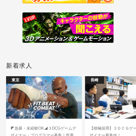
新着求人
東京
長崎
◤急募・未経験OK◢３DCGゲームデ
【積極採用】３ＤＣＧゲ
ザイナー・プログラマー募集！世界
ザイナー募集中！