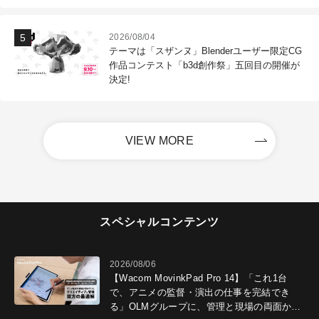
2026/08/04
テーマは「スザンヌ」Blenderユーザー限定CG
作品コンテスト「b3d創作祭」五回目の開催が
決定!
VIEW MORE
スペシャルコンテンツ
2026/08/06
【Wacom MovinkPad Pro 14】「これ1台
で、アニメの監督・演出の仕事を完結でき
る」OLMグループに、管理と現場の両面から