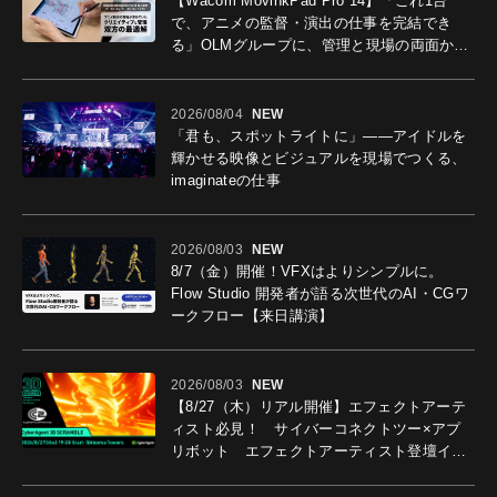
【Wacom MovinkPad Pro 14】「これ1台
で、アニメの監督・演出の仕事を完結でき
る」OLMグループに、管理と現場の両面から
導入効果を聞いた
2026/08/04
NEW
「君も、スポットライトに」――アイドルを
輝かせる映像とビジュアルを現場でつくる、
imaginateの仕事
2026/08/03
NEW
8/7（金）開催！VFXはよりシンプルに。
Flow Studio 開発者が語る次世代のAI・CGワ
ークフロー【来日講演】
2026/08/03
NEW
【8/27（木）リアル開催】エフェクトアーテ
ィスト必見！ サイバーコネクトツー×アプ
リボット エフェクトアーティスト登壇イベ
ントを開催！－サイバーエージェント