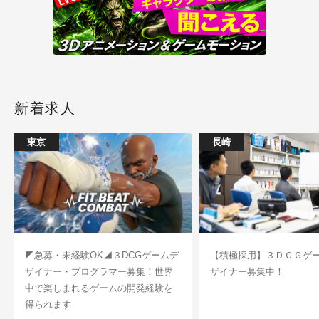
新着求人
東京
長崎
◤急募・未経験OK◢３DCGゲームデ
【積極採用】３ＤＣＧゲ
ザイナー・プログラマー募集！世界
ザイナー募集中！
中で楽しまれるゲームの開発経験を
得られます