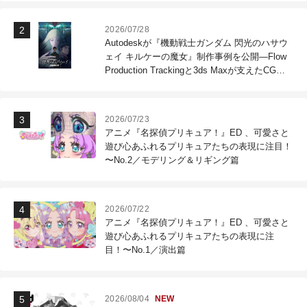
2026/07/28
Autodeskが『機動戦士ガンダム 閃光のハサウ
ェイ キルケーの魔女』制作事例を公開―Flow
Production Trackingと3ds Maxが支えたCG制
作現場
2026/07/23
アニメ『名探偵プリキュア！』ED 、可愛さと
遊び心あふれるプリキュアたちの表現に注目！
〜No.2／モデリング＆リギング篇
2026/07/22
アニメ『名探偵プリキュア！』ED 、可愛さと
遊び心あふれるプリキュアたちの表現に注
目！〜No.1／演出篇
2026/08/04
NEW