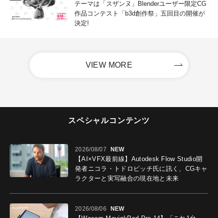
テーマは「スザンヌ」Blenderユーザー限定CG
作品コンテスト「b3d創作祭」五回目の開催が
決定!
VIEW MORE
スペシャルコンテンツ
2026/08/07
NEW
【AI×VFX最前線】Autodesk Flow Studio開
発者ニコラ・トドロビッチ氏に訊く、CGキャ
ラクターと実写融合の現在地と未来
2026/08/06
NEW