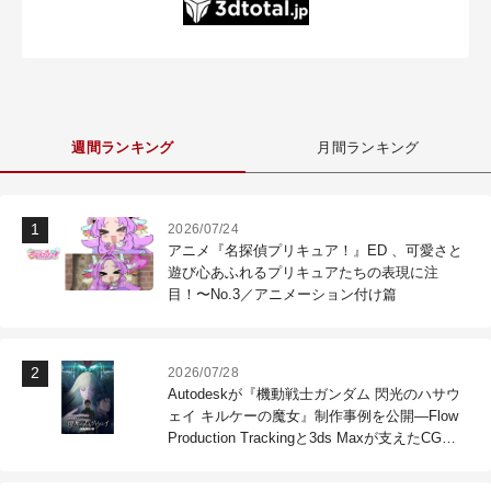
週間ランキング
月間ランキング
2026/07/24
アニメ『名探偵プリキュア！』ED 、可愛さと
遊び心あふれるプリキュアたちの表現に注
目！〜No.3／アニメーション付け篇
2026/07/28
Autodeskが『機動戦士ガンダム 閃光のハサウ
ェイ キルケーの魔女』制作事例を公開―Flow
Production Trackingと3ds Maxが支えたCG制
作現場