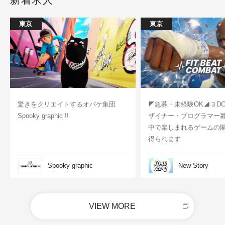
新着求人
東京
東京
驚きをクリエイトするオバケ集団
◤急募・未経験OK◢３D
Spooky graphic !!
ザイナー・プログラマー
中で楽しまれるゲームの
得られます
Spooky graphic
New Story
VIEW MORE