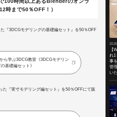
00時間以上あるBlenderのオンラ
2時まで50％OFF！）
た『3DCGモデリングの基礎編セット』を50％OFF
2026
【W
れ
から学ぶ3DCG教室《3DCGモデリン
事
グの基礎編セット》
管
い
った『実寸モデリング編セット』を50％OFFにて販