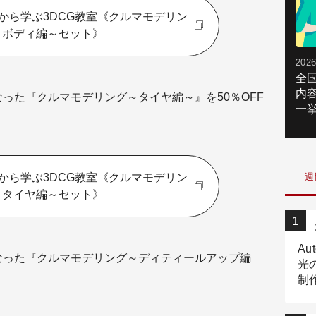
から学ぶ3DCG教室《クルマモデリン
～ボディ編～セット》
2026
全
内
なった『クルマモデリング～タイヤ編～』を50％OFF
一挙
から学ぶ3DCG教室《クルマモデリン
週
～タイヤ編～セット》
Au
になった『クルマモデリング～ディティールアップ編
光
制作
Tr
作