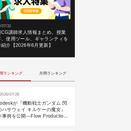
/07/31
国CG講師求人情報まとめ。授業
容、使用ツール、ギャランティを
紹介【2026年6月更新】
間ランキング
月間ランキング
2026/07/28
todeskが『機動戦士ガンダム 閃
のハサウェイ キルケーの魔女』
事例を公開―Flow Production
ackingと3ds Maxが支えたCG制
現場