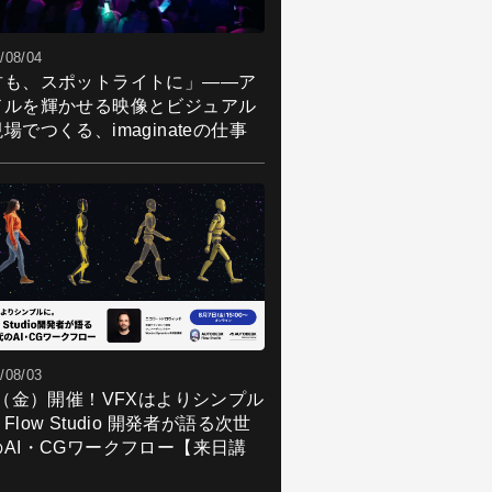
/08/04
君も、スポットライトに」――ア
ドルを輝かせる映像とビジュアル
場でつくる、imaginateの仕事
/08/03
7（金）開催！VFXはよりシンプル
Flow Studio 開発者が語る次世
のAI・CGワークフロー【来日講
】