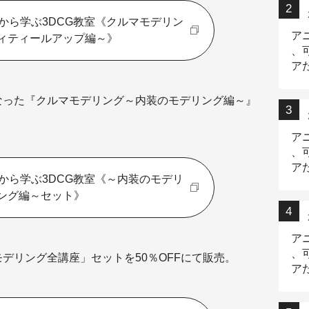
から学ぶ3DCG教室《クルマモデリン
ア
ィティールアップ編～》
、
ア
ニ
になった『クルマモデリング～内装のモデリング編～』
ア
、
ア
から学ぶ3DCG教室《～内装のモデリ
デ
ング編～セット》
ア
、
モデリング全講座」セットを50％OFFにて販売。
ア
出