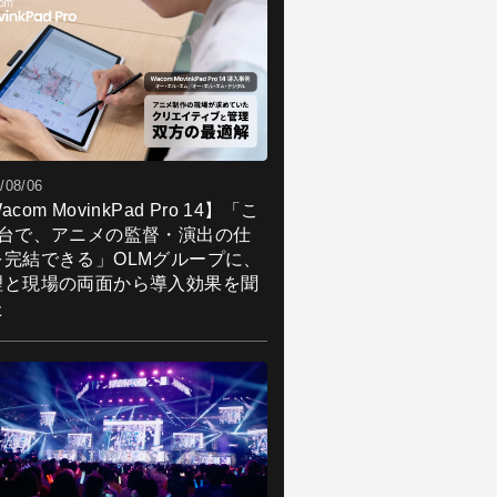
/08/06
acom MovinkPad Pro 14】「こ
1台で、アニメの監督・演出の仕
を完結できる」OLMグループに、
理と現場の両面から導入効果を聞
た