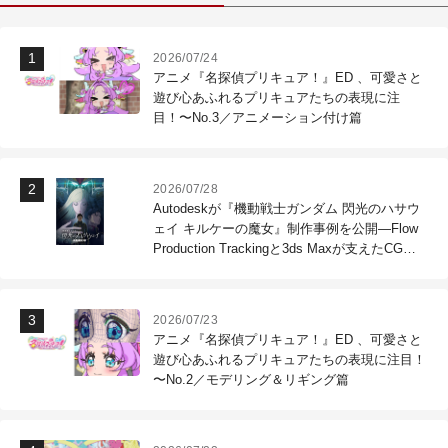
2026/07/24
アニメ『名探偵プリキュア！』ED 、可愛さと
遊び心あふれるプリキュアたちの表現に注
目！〜No.3／アニメーション付け篇
2026/07/28
Autodeskが『機動戦士ガンダム 閃光のハサウ
ェイ キルケーの魔女』制作事例を公開―Flow
Production Trackingと3ds Maxが支えたCG制
作現場
2026/07/23
アニメ『名探偵プリキュア！』ED 、可愛さと
遊び心あふれるプリキュアたちの表現に注目！
〜No.2／モデリング＆リギング篇