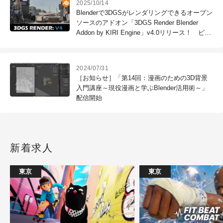
2025/10/14
Blenderで3DGSがレンダリングできるオープン
ソースのアドオン「3DGS Render Blender
Addon by KIRI Engine」v4.0リリース！ ビュ
ーポートのリアルタイムレンダリングを活用し
ながら編集が可能に
2024/07/31
［お知らせ］「第14回：漫画のための3D背景
入門講座～現役漫画と学ぶBlender活用術～」
配信開始
新着求人
東京
東京