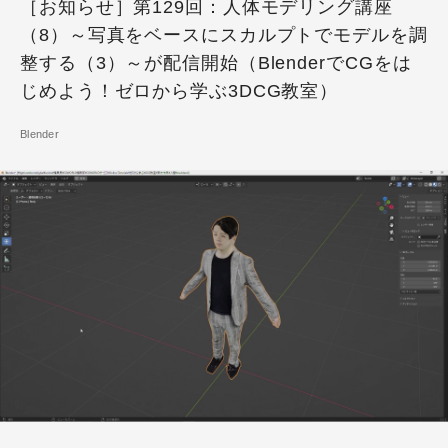
［お知らせ］第129回：人体モデリング講座
（8）～写真をベースにスカルプトでモデルを調
整する（3）～が配信開始（BlenderでCGをは
じめよう！ゼロから学ぶ3DCG教室）
Blender