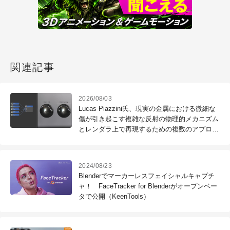
関連記事
2026/08/03
Lucas Piazzini氏、現実の金属における微細な
傷が引き起こす複雑な反射の物理的メカニズム
とレンダラ上で再現するための複数のアプロー
チについて比較・解説する動画を公開
2024/08/23
Blenderでマーカーレスフェイシャルキャプチ
ャ！ FaceTracker for Blenderがオープンベー
タで公開（KeenTools）