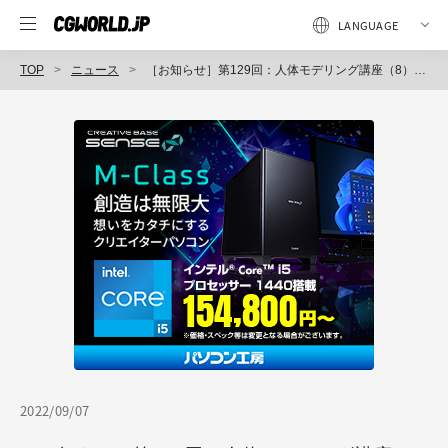
TOP
ニュース
［お知らせ］第129回：人体モデリング講座（8）～写真をベースにスカルプトでモデルを調整する（3）～が配信開始（BlenderでCGをはじめよう！ゼロから学ぶ3DCG教室）
2022/09/07