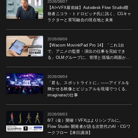
2026/08/07
【AI×VFX最前線】Autodesk Flow Studio開
発者ニコラ・トドロビッチ氏に訊く、CGキャ
ラクターと実写融合の現在地と未来
2026/08/06
【Wacom MovinkPad Pro 14】「これ1台
で、アニメの監督・演出の仕事を完結でき
る」OLMグループに、管理と現場の両面から
導入効果を聞いた
2026/08/04
「君も、スポットライトに」――アイドルを
輝かせる映像とビジュアルを現場でつくる、
imaginateの仕事
2026/08/03
8/7（金）開催！VFXはよりシンプルに。
Flow Studio 開発者が語る次世代のAI・CGワ
ークフロー【来日講演】