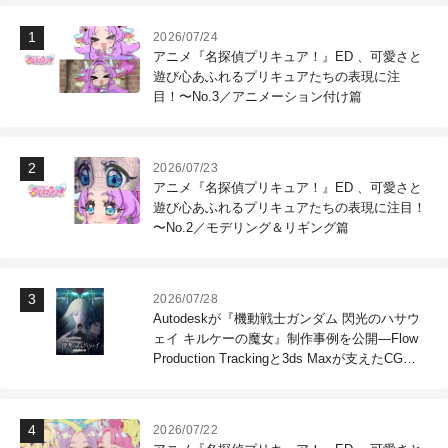
2026/07/24
アニメ『名探偵プリキュア！』ED 、可愛さと
遊び心あふれるプリキュアたちの表現に注
目！〜No.3／アニメーション付け篇
2026/07/23
アニメ『名探偵プリキュア！』ED 、可愛さと
遊び心あふれるプリキュアたちの表現に注目！
〜No.2／モデリング＆リギング篇
2026/07/28
Autodeskが『機動戦士ガンダム 閃光のハサウ
ェイ キルケーの魔女』制作事例を公開―Flow
Production Trackingと3ds Maxが支えたCG制
作現場
2026/07/22