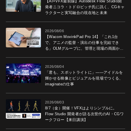
【AI×VFX最前線】Autodesk Flow Studio開
発者ニコラ・トドロビッチ氏に訊く、CGキャ
ラクターと実写融合の現在地と未来
2026/08/06
【Wacom MovinkPad Pro 14】「これ1台
で、アニメの監督・演出の仕事を完結でき
る」OLMグループに、管理と現場の両面から
導入効果を聞いた
2026/08/04
「君も、スポットライトに」――アイドルを
輝かせる映像とビジュアルを現場でつくる、
imaginateの仕事
2026/08/03
8/7（金）開催！VFXはよりシンプルに。
Flow Studio 開発者が語る次世代のAI・CGワ
ークフロー【来日講演】