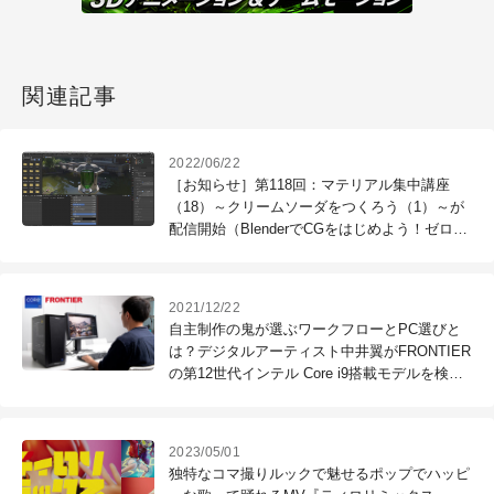
関連記事
2022/06/22
［お知らせ］第118回：マテリアル集中講座
（18）～クリームソーダをつくろう（1）～が
配信開始（BlenderでCGをはじめよう！ゼロか
ら学ぶ3DCG教室）
2021/12/22
自主制作の鬼が選ぶワークフローとPC選びと
は？デジタルアーティスト中井翼がFRONTIER
の第12世代インテル Core i9搭載モデルを検
証！
2023/05/01
独特なコマ撮りルックで魅せるポップでハッピ