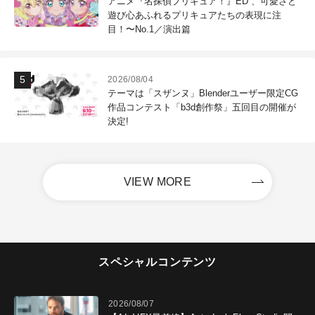
アニメ『名探偵プリキュア！』ED 、可愛さと
遊び心あふれるプリキュアたちの表現に注
目！〜No.1／演出篇
2026/08/04
テーマは「スザンヌ」Blenderユーザー限定CG
作品コンテスト「b3d創作祭」五回目の開催が
決定!
VIEW MORE
スペシャルコンテンツ
2026/08/07