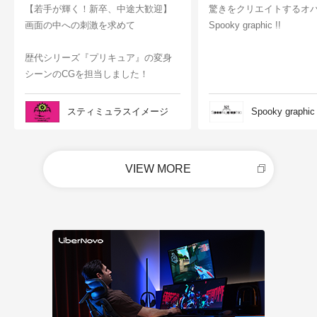
【若手が輝く！新卒、中途大歓迎】
驚きをクリエイトするオ
画面の中への刺激を求めて
Spooky graphic !!
歴代シリーズ『プリキュア』の変身
シーンのCGを担当しました！
スティミュラスイメージ
Spooky graphic
VIEW MORE