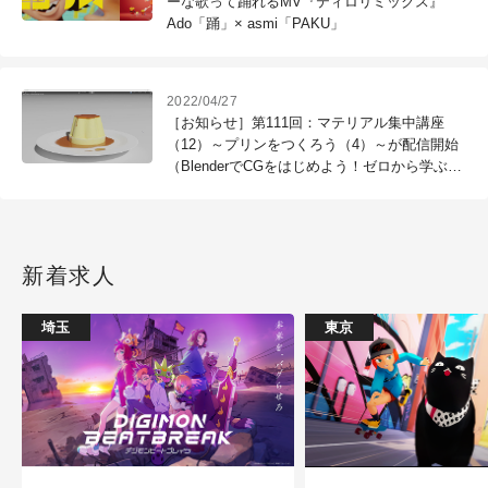
ーな歌って踊れるMV『ティロリミックス』
Ado「踊」× asmi「PAKU」
2022/04/27
［お知らせ］第111回：マテリアル集中講座
（12）～プリンをつくろう（4）～が配信開始
（BlenderでCGをはじめよう！ゼロから学ぶ
3DCG教室）
新着求人
埼玉
東京