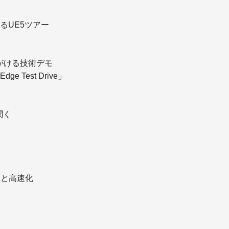
るUE5ツアー
がける技術デモ
Edge Test Drive」
聞く
上と高速化