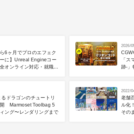
2026/0
ら6ヶ月でプロのエフェク
CGW
】Unreal Engineコー
「ス
全オンライン対応・就職サ
跡-
定制度まで！「エフェクト
模リニューアルの全貌
2022/0
hによるドラゴンのチュートリ
老舗
Marmoset Toolbag 5
ル化
ィング〜レンダリングまで
その
ビスも