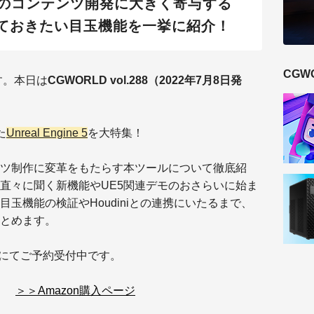
のコンテンツ開発に大きく寄与する
5の抑えておきたい目玉機能を一挙に紹介！
CGW
す。本日は
CGWORLD vol.288（2022年7月8日発
た
Unreal Engine 5
を大特集！
ツ制作に変革をもたらす本ツールについて徹底紹
直々に聞く新機能やUE5関連デモのおさらいに始ま
しい目玉機能の検証やHoudiniとの連携にいたるまで、
とめます
。
zon にてご予約受付中です。
＞＞Amazon購入ページ