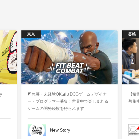
東京
長崎
y
◤急募・未経験OK◢３DCGゲームデザイナ
【積
ー・プログラマー募集！世界中で楽しまれる
募集
ゲームの開発経験を得られます
New Story