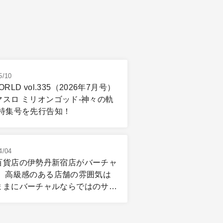
5/10
ORLD vol.335（2026年7月号）
マスロ ミリオンゴッド-神々の軌
」特集号を先行告知！
4/04
百貨店の伊勢丹新宿店がバーチャ
！ 高級感のある店舗の雰囲気は
ままにバーチャルならではのサー
「REV WORLDS」