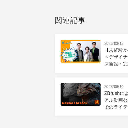
関連記事
2026/03/13
【未経験か
トデザイナーに
ス新設・完
ポート・内
ラボ」大規
2026/06/10
ZBrus
アル動画公開 
でのライテ