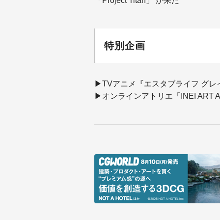
「Project Titan」 が来た
特別企画
▶TVアニメ『エスタブライフ グ
▶オンラインアトリエ「INEI ART A