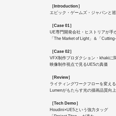
［
Introduction
］
エピック・ゲームズ・ジャパンと巡
［
Case 01
］
UE専門開発会社・ヒストリアが手
「The Market of Light」＆「Cutting-
［
Case 02
］
VFX制作プロダクション・khakiに
映像制作視点で見るUE5の真価
［
Review
］
ライティングワークフローを変える
Lumenがもたらす光の描画品質向
［Tech Demo］
Houdini×UE5という強力タッグ