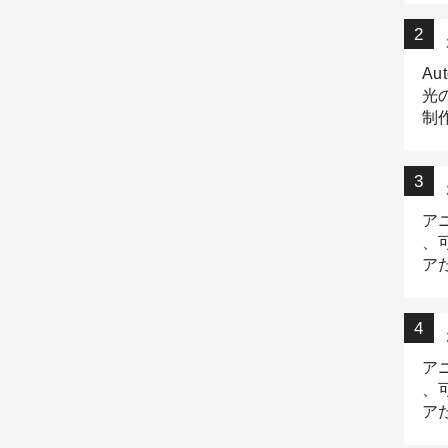
Au
光
制作
Tr
作
ア
、
ア
デ
ア
、
ア
出