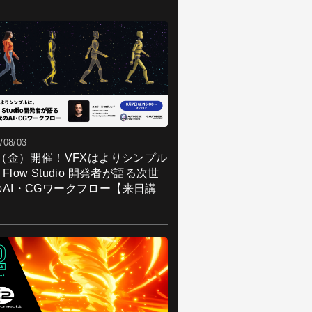
/08/03
7（金）開催！VFXはよりシンプル
Flow Studio 開発者が語る次世
のAI・CGワークフロー【来日講
】