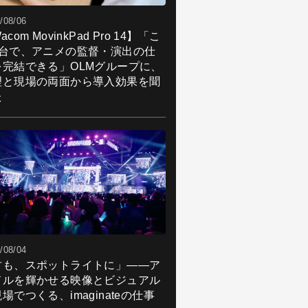
/08/06
acom MovinkPad Pro 14】「こ
1台で、アニメの監督・演出の仕
を完結できる」OLMグループに、
理と現場の両面から導入効果を聞
た
/08/04
君も、スポットライトに」――ア
ドルを輝かせる映像とビジュアル
場でつくる、imaginateの仕事