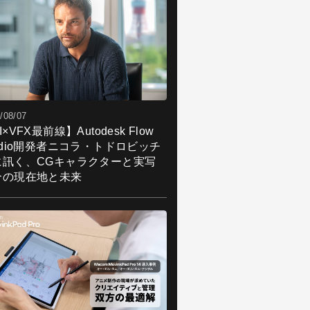
/08/07
I×VFX最前線】Autodesk Flow
udio開発者ニコラ・トドロビッチ
に訊く、CGキャラクターと実写
合の現在地と未来