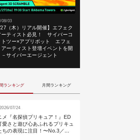
/08/03
8/27（木）リアル開催】エフェク
アーティスト必見！ サイバーコ
クトツー×アプリボット エフェ
トアーティスト登壇イベントを開
！－サイバーエージェント
間ランキング
月間ランキング
2026/07/24
ニメ『名探偵プリキュア！』ED
可愛さと遊び心あふれるプリキュ
たちの表現に注目！〜No.3／ア
メーション付け篇