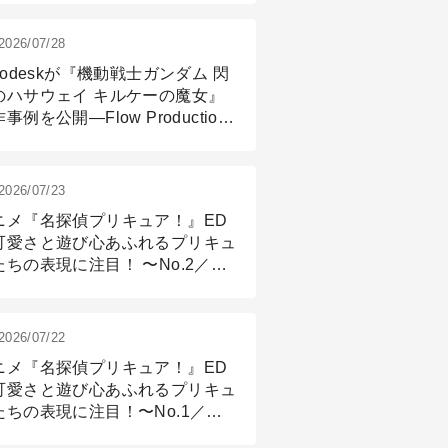
2026/07/28
todeskが『機動戦士ガンダム 閃
のハサウェイ キルケーの魔女』
事例を公開―Flow Production
ackingと3ds Maxが支えたCG制
現場
2026/07/23
ニメ『名探偵プリキュア！』ED
可愛さと遊び心あふれるプリキュ
たちの表現に注目！ 〜No.2／モ
リング＆リギング篇
2026/07/22
ニメ『名探偵プリキュア！』ED
可愛さと遊び心あふれるプリキュ
たちの表現に注目！〜No.1／演
篇