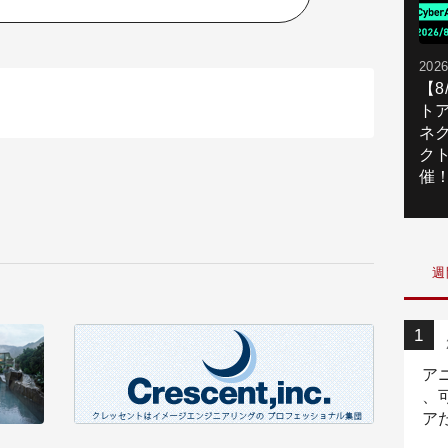
2026
【
ト
ネ
ク
催
週
ア
、
ア
ニ