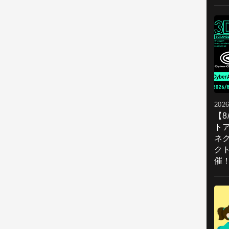
2026
【
ト
ネ
ク
催