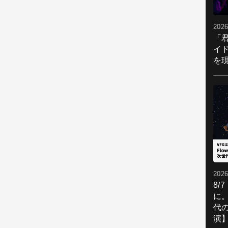
2026
「
イ
を現
2026
8/
に。
代
演