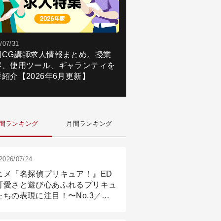
/07/31
国CG講師求人情報まとめ。授業
容、使用ツール、ギャランティを
紹介【2026年6月更新】
間ランキング
月間ランキング
2026/07/24
ニメ『名探偵プリキュア！』ED
可愛さと遊び心あふれるプリキュ
たちの表現に注目！〜No.3／ア
メーション付け篇