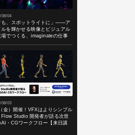
/08/04
君も、スポットライトに」――ア
ドルを輝かせる映像とビジュアル
場でつくる、imaginateの仕事
/08/03
7（金）開催！VFXはよりシンプル
Flow Studio 開発者が語る次世
のAI・CGワークフロー【来日講
】