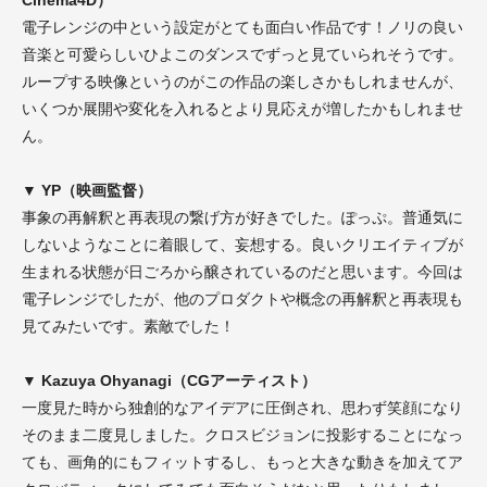
Cinema4D）
電子レンジの中という設定がとても面白い作品です！ノリの良い
音楽と可愛らしいひよこのダンスでずっと見ていられそうです。
ループする映像というのがこの作品の楽しさかもしれませんが、
いくつか展開や変化を入れるとより見応えが増したかもしれませ
ん。
▼ YP（映画監督）
事象の再解釈と再表現の繋げ方が好きでした。ぽっぷ。普通気に
しないようなことに着眼して、妄想する。良いクリエイティブが
生まれる状態が日ごろから醸されているのだと思います。今回は
電子レンジでしたが、他のプロダクトや概念の再解釈と再表現も
見てみたいです。素敵でした！
▼ Kazuya Ohyanagi（CGアーティスト）
一度見た時から独創的なアイデアに圧倒され、思わず笑顔になり
そのまま二度見しました。クロスビジョンに投影することになっ
ても、画角的にもフィットするし、もっと大きな動きを加えてア