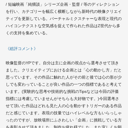
/ 短編映画「純猥談」シリーズ企画・監督 / 等のディレクション
を行い、カテゴリーを幅広く横断しながら新時代の映像クリエイ
ティブを更新している。バーチャルミクスチャーな表現と現代の
ハイコンテクストな空気感を捉えて作られた作品はZ世代から多
くの支持を集めている。
《総評コメント》
映像監督のYPです。自分は主に企画の視点から選考させて頂き
ました。クリエイティブにおける企画とは「心の動かし方」だと
思っています。その作品に触れた人がその前と後では心の形が少
しでも変わっていることが良い作品の一つの指標であると考えて
います。(実験的な思考や技術的な挑戦のTipsなどは今回の評価
指標には考慮していませんがそちらも大好物です。)今回選考さ
せて頂いた作品はどれも見た人の心を動かすトリガーのある作品
だと感じています。表現の技量ではハイレベルな方もいらっしゃ
ったのですが、放映場所にふさわしい「企画」に挑戦している方
を表彰させて頂きました。制作お疲れ様でした。また宜しくお願