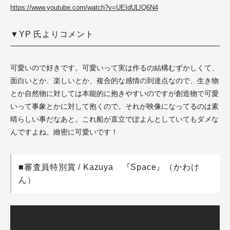
https://www.youtube.com/watch?v=UEIdULIQ6N4
▼YP 氏よりコメント
可愛いので好きです。可愛いって実は作るの結構むずかしくて、
面白いとか、楽しいとか、複合的な感情の到達点なので、生き物
とか自然物に対しては本能的に抱きやすいのですが創造物で可愛
いって事象とかに対して抱くので。それが映像になってるのは素
晴らしい事だなあと。これ船が直立でぽよんとしていてもダメな
んですよね。緻密に可愛いです！
■審査員特別賞 / Kazuya 『Space』（かわけ
ん）