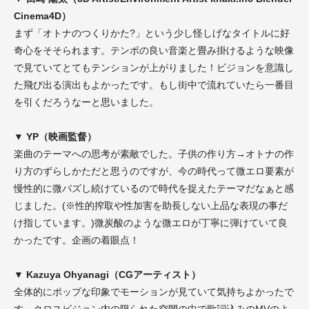
Cinema4D）
まず「オトナのつくりかた?」という少し怪しげなタイトルに好
奇心をそそられます。テンポの良い音楽と畳み掛けるような映像
で見ていてとてもテンションが上がりました！ビジョンを意識し
た飛び出る演出もよかったです。もし街中で流れていたら一番目
を引くだろうなーと思いました。
▼ YP（映画監督）
楽曲のテーマへの思考が素敵でした。子供の作り方→オトナの作
り方のずらしかただと思うのですが、今の時代って微エロ要素が
慢性的に微バズし続けているので時代を捉えたテーマだなぁと感
じました。(※性的搾取や性加害を助長しない上品な表現の事だ
け指しています。)微炭酸のような微エロが丁寧に弾けていて良
かったです。企画の着眼点！
▼ Kazuya Ohyanagi（CGアーティスト）
全体的にポップな印象でモーションが見ていて気持ちよかったで
す。クロスビジョン内の限られた空間の中で歌詞込みのMVのよ