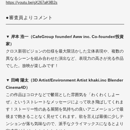
https://youtu.be/gX267aK9B2s
●審査員よりコメント
▼ 岸本 浩一（CafeGroup founder/ Aww inc. Co-founder/投資
家）
クロス新宿ビジョンの仕様を最大限活かした立体表現や、複数の
異なるシーンを組み合わせた演出など、表現力の高さが光る作品
でした。放映が楽しみです！
▼ 田崎 陽太（3D Artist/Environment Artist khaki.inc Blender
Cinema4D）
この作品はコロナなどで鬱屈とした雰囲気を「わくわくしよー
ぜ」というストレートなメッセージによって吹き飛ばしてくれま
す！ストーリー性のある展開を気持ちの良いアニメーションで最
後まで飽きることなく見せてくれます。欲を言えば最後に少しテ
ンションが落ち気味なので、派手なクライマックスになるとより