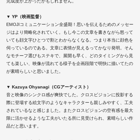
完成度が上がったかもしれません。
▼ YP（映画監督）
EMOJIコミュニケーション全盛期！思いを伝えるためのメッセー
ジはより簡略化されていく。もし今この文章を書きながら怒って
いても顔文字ひとつで割とわからなくなる。つまり本当に顔色を
伺っているのである。文章に表情が見えるってかなり発明。そん
なモチーフ選びもステキで、展開も早く、どのタイミングから見
ても楽しい、映像が流れてる様子を企画段階で明快に描いてたの
が素晴らしいと思いました。
▼ Kazuya Ohyanagi（CGアーティスト）
音と映像のシンクロ感が爽快でした。クロスビジョンに投影する
際に登場する絵文字のようなキャラクターも親しみやすく、工夫
されているなと感じました。またクロスビジョンの空有感を最大
限に活かせるような工夫がいたる所に見受けられ、素晴らしい作
品だと思います。