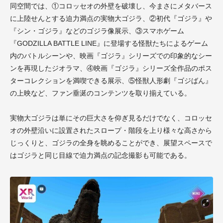
同空間では、①コロッセオの外壁を破壊し、今まさにメタバース
に上陸せんとする迫力満点の実物大ゴジラ、②初代『ゴジラ』や
『シン・ゴジラ』などのゴジラ像展示、③スマホゲーム
『GODZILLA BATTLE LINE』に登場する怪獣たちによるゲーム
内のバトルシーンや、映画『ゴジラ』シリーズでの印象的なシー
ンを再現したジオラマ、④映画『ゴジラ』シリーズ全作品のポス
ターコレクションを満喫できる展示、⑤怪獣人形劇『ゴジばん』
の上映など、ファン垂涎のコンテンツを取り揃えている。
実物大ゴジラは単にその巨大さを仰ぎ見るだけでなく、コロッセ
オの外壁沿いに設置されたスロープ・階段を上り様々な高さから
じっくりと、ゴジラの全身を眺めることができ、展望スペースで
はゴジラと同じ目線で迫力満点の記念撮影も可能である。