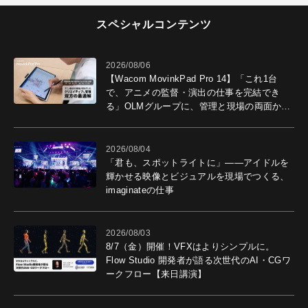
スペシャルコンテンツ
2026/08/06
【Wacom MovinkPad Pro 14】「これ1台
で、アニメの監督・演出の仕事を完結でき
る」OLMグループに、管理と現場の両面から
導入効果を聞いた
2026/08/04
「君も、スポットライトに」――アイドルを
輝かせる映像とビジュアルを現場でつくる、
imaginateの仕事
2026/08/03
8/7（金）開催！VFXはよりシンプルに。
Flow Studio 開発者が語る次世代のAI・CGワ
ークフロー【来日講演】