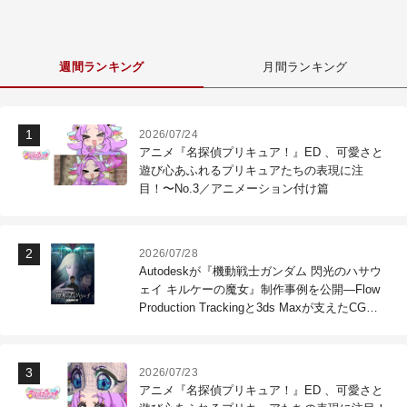
週間ランキング
月間ランキング
2026/07/24
アニメ『名探偵プリキュア！』ED 、可愛さと
遊び心あふれるプリキュアたちの表現に注
目！〜No.3／アニメーション付け篇
2026/07/28
Autodeskが『機動戦士ガンダム 閃光のハサウ
ェイ キルケーの魔女』制作事例を公開―Flow
Production Trackingと3ds Maxが支えたCG制
作現場
2026/07/23
アニメ『名探偵プリキュア！』ED 、可愛さと