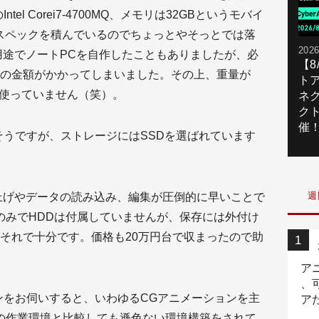
el Corei7-4700MQ、メモリは32GBというモバイ
スペックを積んでいるのでちょっとやそっとでは落
2026
用途でノートPCを自作したこともありましたが、必
【
の金額がかかってしまいました。その上、重量が
ト
は使っていません（笑）。
ネ
ク
催
そうですが、ストレージにはSSDを選ばれています
週
上げやデータの読み込み、編集が圧倒的に早いことで
SDのみでHDDは付属していませんが、保存には外付け
それで十分です。価格も20万円台で収まったので助
ア
、
ンをお伺いすると、いわゆるCGアニメーションを主
ア
ニ
の作業環境と比較しても遜色ない環境構築をされて