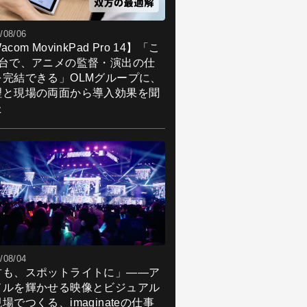
/08/06
acom MovinkPad Pro 14】「こ
1台で、アニメの監督・演出の仕
を完結できる」OLMグループに、
理と現場の両面から導入効果を聞
た
/08/04
君も、スポットライトに」――ア
ドルを輝かせる映像とビジュアル
場でつくる、imaginateの仕事