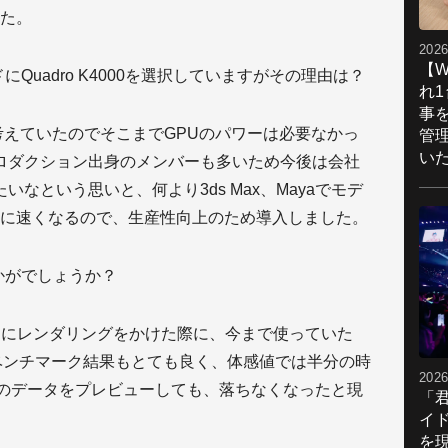
た。
2026
【W
Quadro K4000を選択していますがその理由は？
れ
事
で考えていたのでそこまでGPUのパワーは必要なかっ
管
い
ロダクション出身のメンバーも多いため今後は会社
いなという思いと、何より3ds Max、Mayaでモデ
に速くなるので、生産性向上のため導入しました。
かがでしょうか？
用にレンダリングをかけた際に、今まで使っていた
比べてベンチマーク結果もとても良く、体感値では半分の時
2026
ンのデータをプレビューしても、落ちなくなったと現
「
イ
を現