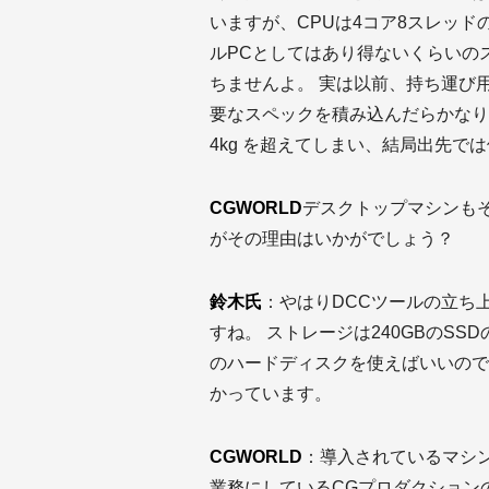
いますが、CPUは4コア8スレッドのInt
ルPCとしてはあり得ないくらいの
ちませんよ。 実は以前、持ち運び
要なスペックを積み込んだらかなり
4kg を超えてしまい、結局出先で
CGWORLD
デスクトップマシンも
がその理由はいかがでしょう？
鈴木氏
：やはりDCCツールの立ち
すね。 ストレージは240GBのS
のハードディスクを使えばいいので
かっています。
CGWORLD
：導入されているマシ
業務にしているCGプロダクション