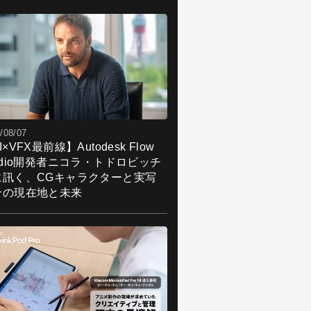
L（個人）： 03-6833-1010（10 ～ 20
 ※ 年末年始を除き無休）
品の購入はこちら
/08/07
I×VFX最前線】Autodesk Flow
udio開発者ニコラ・トドロビッチ
に訊く、CGキャラクターと実写
合の現在地と未来