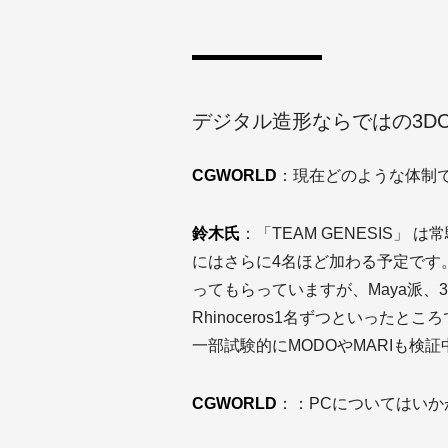
デジタル造形ならではの3D
CGWORLD
：現在どのような体制
鈴木氏
：「TEAM GENESIS」
にはさらに4名ほど加わる予定です
ってもらっていますが、Maya派、3ds
Rhinoceros1名ずつといったと
一部試験的にMODOやMARIも検
CGWORLD
：：PCについてはいか