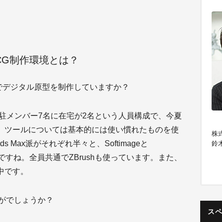
CG制作環境とは？
でデジタル原型を制作していますか？
 は常駐メンバー7名に在宅が2名という人員構成で、今夏
。ツールについては基本的には使い慣れたものを使
株
 Max派がそれぞれ半々と、Softimageと
鈴
ころですね。全員共通でZBrushも使っています。また、
証中です。
（
がでしょうか？
TE
ス
18