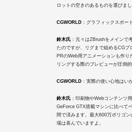
ロットの空きのあるものを選びまし
CGWORLD
：グラフィックスボードに
鈴木氏
：元々はZBrushをメイン
たのですが、リグまで組めるCGプ
PRのWeb用アニメーションも作りた
リングする際のプレビューが圧倒的
CGWORLD
：実際の使い心地はい
鈴木氏
：印刷物やWebコンテンツ
GeForce GTX搭載マシンに
間で済みます。最大600万ポリゴ
場は喜んでいますよ。