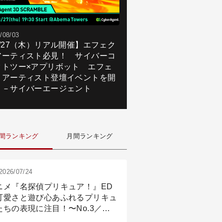
/08/03
8/27（木）リアル開催】エフェク
アーティスト必見！ サイバーコ
クトツー×アプリボット エフェ
トアーティスト登壇イベントを開
！－サイバーエージェント
間ランキング
月間ランキング
2026/07/24
ニメ『名探偵プリキュア！』ED
可愛さと遊び心あふれるプリキュ
たちの表現に注目！〜No.3／ア
メーション付け篇