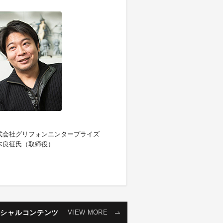
式会社グリフォンエンタープライズ
木良征氏（取締役）
株）マウスコンピューター
L（法人）： 03-6739-3808（平日：９～
ペシャルコンテンツ
VIEW MORE
 時、土日祝：10 ～ 20 時）