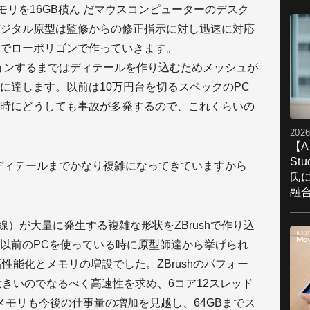
TE
0K、メモリを16GB積ん だマウスコンピューターのデスク
時
ジタル原型は監修からの修正指示に対し迅速に対応
製
でローポリゴンで作っていきます。
ョンするまではディテールを作り込むためメッシュが
に達します。以前は10万円台を切るスペックのPC
時にどうしても事故が多発するので、これくらいの
2026
【A
St
ディテールまでかなり複雑になってきていますから
氏
融
）が大量に発生する複雑な形状をZBrushで作り込
以前のPCを使っている時に原型師達から挙げられ
性能化とメモリの増設でした。ZBrushのパフォー
大きいのでなるべく高速性を求め、6コア12スレッド
した。メモリも今後の仕事量の増加を見越し、64GBまでス