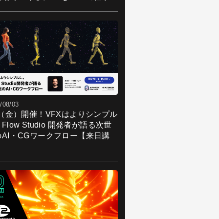
/08/03
7（金）開催！VFXはよりシンプル
Flow Studio 開発者が語る次世
のAI・CGワークフロー【来日講
】