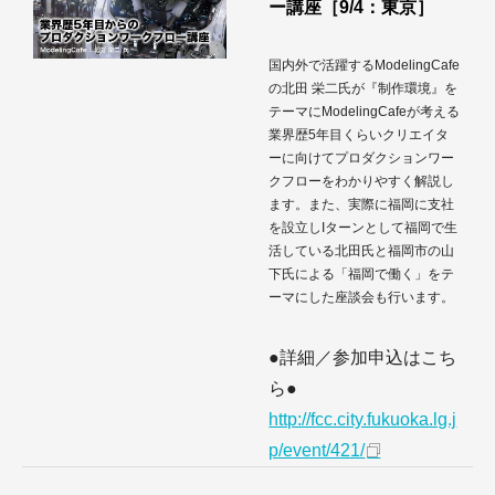
ー講座［9/4：東京］
国内外で活躍するModelingCafe
の北田 栄二氏が『制作環境』を
テーマにModelingCafeが考える
業界歴5年目くらいクリエイタ
ーに向けてプロダクションワー
クフローをわかりやすく解説し
ます。また、実際に福岡に支社
を設立しIターンとして福岡で生
活している北田氏と福岡市の山
下氏による「福岡で働く」をテ
ーマにした座談会も行います。
●詳細／参加申込はこち
ら●
http://fcc.city.fukuoka.lg.j
p/event/421/