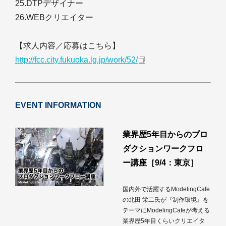
25.DTPデザイナー
26.WEBクリエイター
【求人内容／応募はこちら】
http://fcc.city.fukuoka.lg.jp/work/52/
EVENT INFORMATION
業界歴5年目からのプロ
ダクションワークフロ
ー講座［9/4：東京］
国内外で活躍するModelingCafe
の北田 栄二氏が『制作環境』を
テーマにModelingCafeが考える
業界歴5年目くらいクリエイタ