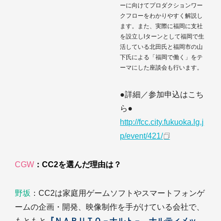
ーに向けてプロダクションワー
クフローをわかりやすく解説し
ます。また、実際に福岡に支社
を設立しIターンとして福岡で生
活している北田氏と福岡市の山
下氏による「福岡で働く」をテ
ーマにした座談会も行います。
●詳細／参加申込はこち
ら●
http://fcc.city.fukuoka.lg.j
p/event/421/
CGW
：CC2を選んだ理由は？
野坂
：CC2は家庭用ゲームソフトやスマートフォンゲ
ームの企画・開発、映像制作を手がけている会社で、
もともと
『ＮＡＲＵＴＯ－ナルト－ ナルティメッ