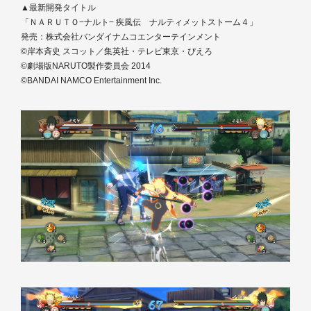
▲最新開発タイトル
「ＮＡＲＵＴＯ−ナルト− 疾風伝 ナルティメットストーム４」
発売：株式会社バンダイナムコエンターテインメント
©岸本斉史 スコット／集英社・テレビ東京・ぴえろ
©劇場版NARUTO製作委員会 2014
©BANDAI NAMCO Entertainment Inc.