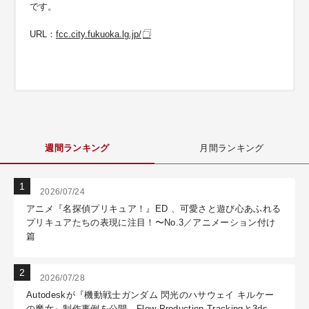
です。
URL：
fcc.city.fukuoka.lg.jp/
週間ランキング
月間ランキング
2026/07/24
アニメ『名探偵プリキュア！』ED 、可愛さと遊び心あふれる
プリキュアたちの表現に注目！〜No.3／アニメーション付け
篇
2026/07/28
Autodeskが『機動戦士ガンダム 閃光のハサウェイ キルケー
の魔女』制作事例を公開―Flow Production Trackingと3ds