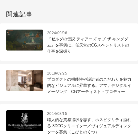
関連記事
2024/09/06
『ゼルダの伝説 ティアーズ オブ ザ キングダ
ム』を事例に、任天堂のCGスペシャリストの
仕事を深掘り
2019/09/25
プロダクトの機能性や設計者のこだわりを魅力
的なビジュアルに昇華する。アマナデジタルイ
メージング CGアーティスト・プロデューサ
ーを募集！
2014/08/15
職人的な質感追求を志す、ホスピタリティ溢れ
る 3DCGクリエイター／ヴィジュアルディレク
ターを募集（こびとのくつ）