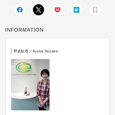
INFORMATION
野坂鮎香／Ayuka Nozaka