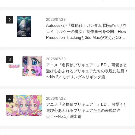
2026/07/28
Autodeskが『機動戦士ガンダム 閃光のハサウ
ェイ キルケーの魔女』制作事例を公開―Flow
Production Trackingと3ds Maxが支えたCG制
作現場
2026/07/23
アニメ『名探偵プリキュア！』ED 、可愛さと
遊び心あふれるプリキュアたちの表現に注目！
〜No.2／モデリング＆リギング篇
2026/07/22
アニメ『名探偵プリキュア！』ED 、可愛さと
遊び心あふれるプリキュアたちの表現に注
目！〜No.1／演出篇