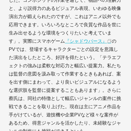
した。コンポジットの作業を通じて、物語への理解力
と、より説得力のあるビジュアル表現、いわゆる映像
演出力が鍛えられたのですが、これはアニメ以外でも
応用できます。いろいろなところで良質な作品を世に
生み出せるような環境をつくりたいと考えていま
す」。実際にスマホゲーム
『シャドウバース』
の
PVでは、登場するキャラクターごとの設定を意識し
た演出をしたところ、好評を得たという。「テラエフ
ェクトの強みは柔軟な対応力と幅広い提案力。私たち
は監督の意図を汲み取って作業するときもあれば、案
を出す側にまわって、より良いビジュアルになるよう
な選択肢を監督に提案することもあります」。さらに
蔡氏は、同社の特徴として幅広いジャンルの案件に挑
戦できることを取り上げた。現在は主にアニメ作品を
手がけているが、遊技機や企業PVなど様々な案件が
あるため、得意ジャンルを活かしたり、未経験なジャ