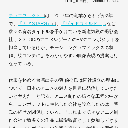
EDIT＿山田桃子 / Momoko Yamada
テラエフェクト
は、2017年の創業からわずか2年
で、
『BEASTARS』
、
『ゾイドワイルド』
など
数々の有名タイトルを手がけている新進気鋭の撮影会
社 。2D、3DのアニメやゲームのPVのコンポジットを
担当しているほか、モーショングラフィックスの制
作、絵コンテによるわかりやすい映像表現の提案も行
なっている。
代表を務める台湾出身の蔡 伯崙氏は同社設立の理由に
ついて「日本のアニメの魅力を世界に発信していきた
いと考えた」と語る。アニメ制作の様々な工程の中か
ら、コンポジットに特化した会社を設立したのは、蔡
氏の経歴が関係している。「これまで様々なアニメ制
作会社で数多くの作品に撮影監督として参加してきま