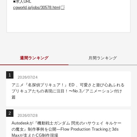
■求人URL
cgworld.jp/jobs/30578.html
週間ランキング
月間ランキング
2026/07/24
アニメ『名探偵プリキュア！』ED 、可愛さと遊び心あふれる
プリキュアたちの表現に注目！〜No.3／アニメーション付け
篇
2026/07/28
Autodeskが『機動戦士ガンダム 閃光のハサウェイ キルケー
の魔女』制作事例を公開―Flow Production Trackingと3ds
Maxが支えたCG制作現場