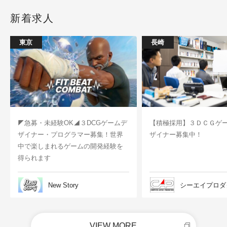
新着求人
東京
長崎
◤急募・未経験OK◢３DCGゲームデ
【積極採用】３ＤＣＧゲ
ザイナー・プログラマー募集！世界
ザイナー募集中！
中で楽しまれるゲームの開発経験を
得られます
New Story
シーエイプロダ
VIEW MORE