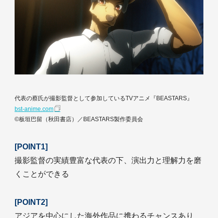
代表の蔡氏が撮影監督として参加しているTVアニメ『BEASTARS』
bst-anime.com
©板垣巴留（秋田書店）／BEASTARS製作委員会
[POINT1]
撮影監督の実績豊富な代表の下、演出力と理解力を磨
くことができる
[POINT2]
アジアを中心にした海外作品に携わるチャンスあり