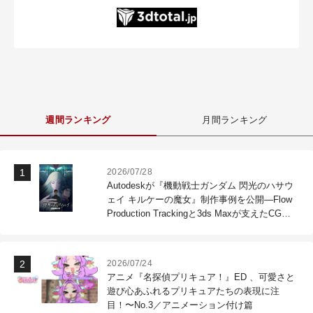
週間ランキング
月間ランキング
2026/07/28
Autodeskが『機動戦士ガンダム 閃光のハサウ
ェイ キルケーの魔女』制作事例を公開―Flow
Production Trackingと3ds Maxが支えたCG制
作現場
2026/07/24
アニメ『名探偵プリキュア！』ED 、可愛さと
遊び心あふれるプリキュアたちの表現に注
目！〜No.3／アニメーション付け篇