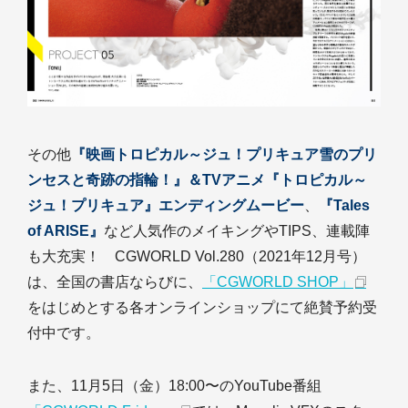
その他
『映画トロピカル～ジュ！プリキュア雪のプリ
ンセスと奇跡の指輪！』＆TVアニメ『トロピカル～
ジュ！プリキュア』エンディングムービー
、
『Tales
of ARISE』
など人気作のメイキングやTIPS、連載陣
も大充実！ CGWORLD Vol.280（2021年12月号）
は、全国の書店ならびに、
「CGWORLD SHOP」
をはじめとする各オンラインショップにて絶賛予約受
付中です。
また、11月5日（金）18:00〜のYouTube番組