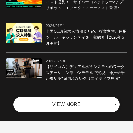
ィスト必見！ サイバーコネクトツー×アプ
リボット エフェクトアーティスト登壇イベ
ントを開催！－サイバーエージェント
2026/07/31
全国CG講師求人情報まとめ。授業内容、使用
ツール、ギャランティを一挙紹介【2026年6
月更新】
2026/07/28
【サイコム】デュアル水冷システムのワーク
ステーション最上位モデルで実現。神戸雄平
が求める"途切れないクリエイティブ思考"｜
Boost with Sycom #05
VIEW MORE