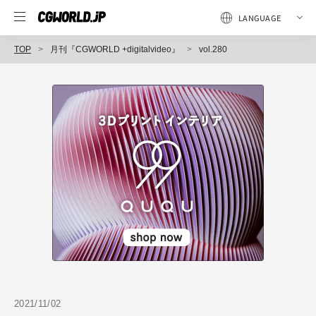
TOP
月刊『CGWORLD +digitalvideo』
vol.280
2021/11/02