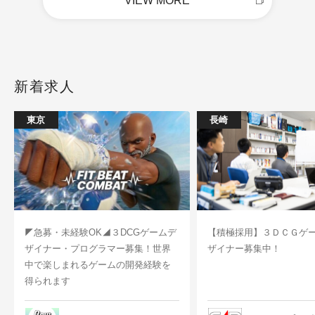
VIEW MORE
新着求人
東京
長崎
◤急募・未経験OK◢３DCGゲームデ
【積極採用】３ＤＣＧゲ
ザイナー・プログラマー募集！世界
ザイナー募集中！
中で楽しまれるゲームの開発経験を
得られます