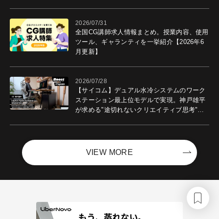
ントを開催！－サイバーエージェント
2026/07/31
全国CG講師求人情報まとめ。授業内容、使用
ツール、ギャランティを一挙紹介【2026年6
月更新】
2026/07/28
【サイコム】デュアル水冷システムのワーク
ステーション最上位モデルで実現。神戸雄平
が求める"途切れないクリエイティブ思考"｜
Boost with Sycom #05
VIEW MORE