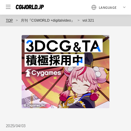
TOP
月刊『CGWORLD +digitalvideo』
vol.321
2025/04/03