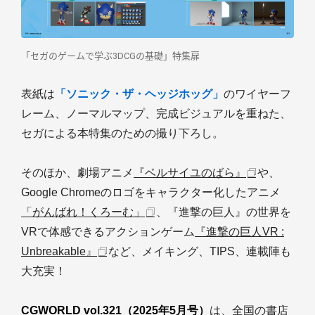
「セガのゲームで学ぶ3DCGの基礎」特集扉
表紙は
「ソニック・ザ・ヘッジホッグ」
のワイヤーフ
レーム、ノーマルマップ、完成ビジュアルを重ねた、
セガによる本特集のための撮り下ろし。
そのほか、劇場アニメ
『ベルサイユのばら』
や、
Google Chromeのロゴをキャラクター化したアニメ
「がんばれ！くろーむ」
、『進撃の巨人』の世界を
VRで体感できるアクションゲーム
『進撃の巨人VR :
Unbreakable』
など、メイキング、TIPS、連載陣も
大充実！
CGWORLD vol.321（2025年5月号）
は、全国の書店