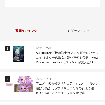
週間ランキング
月間ランキング
2026/07/28
Autodeskが『機動戦士ガンダム 閃光のハサウ
ェイ キルケーの魔女』制作事例を公開―Flow
Production Trackingと3ds Maxが支えたCG制
作現場
2026/07/24
アニメ『名探偵プリキュア！』ED 、可愛さと
遊び心あふれるプリキュアたちの表現に注
目！〜No.3／アニメーション付け篇