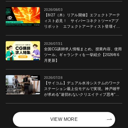
2026/08/03
【8/27（木）リアル開催】エフェクトアーテ
ィスト必見！ サイバーコネクトツー×アプ
リボット エフェクトアーティスト登壇イベ
ントを開催！－サイバーエージェント
2026/07/31
全国CG講師求人情報まとめ。授業内容、使用
ツール、ギャランティを一挙紹介【2026年6
月更新】
2026/07/28
【サイコム】デュアル水冷システムのワーク
ステーション最上位モデルで実現。神戸雄平
が求める"途切れないクリエイティブ思考"｜
Boost with Sycom #05
VIEW MORE