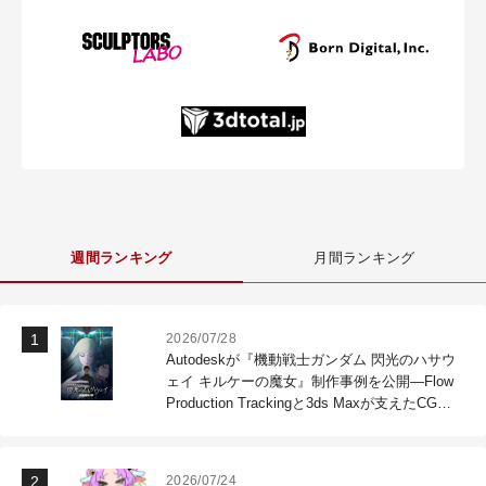
週間ランキング
月間ランキング
2026/07/28
Autodeskが『機動戦士ガンダム 閃光のハサウ
ェイ キルケーの魔女』制作事例を公開―Flow
Production Trackingと3ds Maxが支えたCG制
作現場
2026/07/24