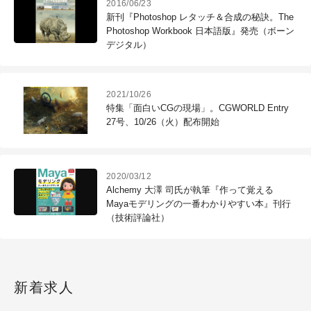
2016/06/23
新刊『Photoshop レタッチ＆合成の秘訣。The
Photoshop Workbook 日本語版』発売（ボーン
デジタル）
2021/10/26
特集「面白いCGの現場」。CGWORLD Entry
27号、10/26（火）配布開始
2020/03/12
Alchemy 大澤 司氏が執筆『作って覚える
Mayaモデリングの一番わかりやすい本』刊行
（技術評論社）
新着求人