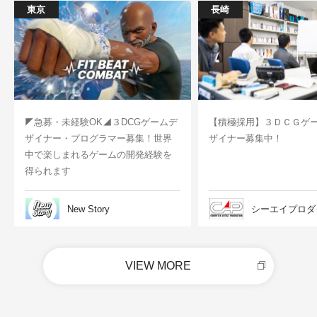
東京
長崎
◤急募・未経験OK◢３DCGゲームデ
【積極採用】３ＤＣＧゲ
ザイナー・プログラマー募集！世界
ザイナー募集中！
中で楽しまれるゲームの開発経験を
得られます
New Story
シーエイプロダ
VIEW MORE