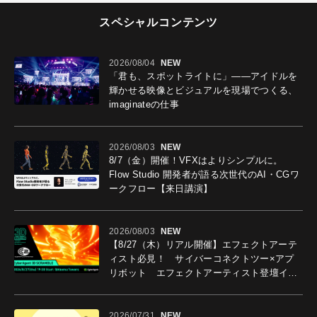
スペシャルコンテンツ
2026/08/04
NEW
「君も、スポットライトに」――アイドルを
輝かせる映像とビジュアルを現場でつくる、
imaginateの仕事
2026/08/03
NEW
8/7（金）開催！VFXはよりシンプルに。
Flow Studio 開発者が語る次世代のAI・CGワ
ークフロー【来日講演】
2026/08/03
NEW
【8/27（木）リアル開催】エフェクトアーテ
ィスト必見！ サイバーコネクトツー×アプ
リボット エフェクトアーティスト登壇イベ
ントを開催！－サイバーエージェント
2026/07/31
NEW