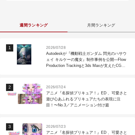
週間ランキング
月間ランキング
2026/07/28
Autodeskが『機動戦士ガンダム 閃光のハサウ
ェイ キルケーの魔女』制作事例を公開―Flow
Production Trackingと3ds Maxが支えたCG制
作現場
2026/07/24
アニメ『名探偵プリキュア！』ED 、可愛さと
遊び心あふれるプリキュアたちの表現に注
目！〜No.3／アニメーション付け篇
2026/07/23
アニメ『名探偵プリキュア！』ED 、可愛さと