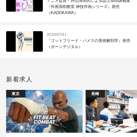
アニメ監督・押山清高氏による誌上添削講義集
『作画添削教室 神技作画シリーズ』発売
（KADOKAWA）
2020/07/31
『ゴットフリード・バメスの美術解剖学』発売
（ボーンデジタル）
新着求人
東京
長崎