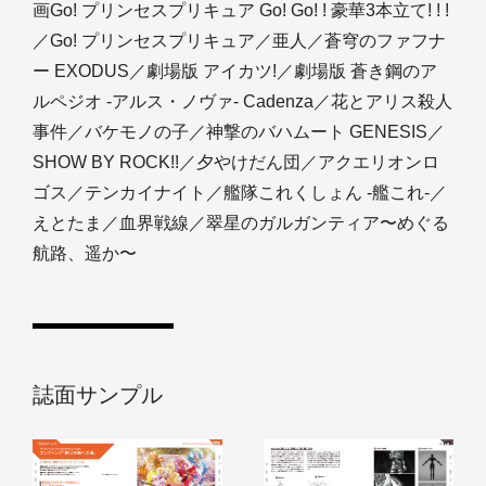
画Go! プリンセスプリキュア Go! Go! ! 豪華3本立て! ! !
／Go! プリンセスプリキュア／亜人／蒼穹のファフナ
ー EXODUS／劇場版 アイカツ!／劇場版 蒼き鋼のア
ルペジオ -アルス・ノヴァ- Cadenza／花とアリス殺人
事件／バケモノの子／神撃のバハムート GENESIS／
SHOW BY ROCK!!／夕やけだん団／アクエリオンロ
ゴス／テンカイナイト／艦隊これくしょん -艦これ-／
えとたま／血界戦線／翠星のガルガンティア〜めぐる
航路、遥か〜
誌面サンプル