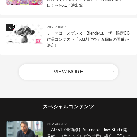
目！〜No.1／演出篇
2026/08/04
テーマは「スザンヌ」Blenderユーザー限定CG
作品コンテスト「b3d創作祭」五回目の開催が
決定!
VIEW MORE
スペシャルコンテンツ
2026/08/07
【AI×VFX最前線】Autodesk Flow Studio開
発者ニコラ・トドロビッチ氏に訊く、CGキャ