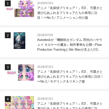
2026/07/24
アニメ『名探偵プリキュア！』ED 、可愛さと
遊び心あふれるプリキュアたちの表現に注
目！〜No.3／アニメーション付け篇
2026/07/28
Autodeskが『機動戦士ガンダム 閃光のハサウ
ェイ キルケーの魔女』制作事例を公開―Flow
Production Trackingと3ds Maxが支えたCG制
作現場
2026/07/23
アニメ『名探偵プリキュア！』ED 、可愛さと
遊び心あふれるプリキュアたちの表現に注目！
〜No.2／モデリング＆リギング篇
2026/07/22
アニメ『名探偵プリキュア！』ED 、可愛さと
遊び心あふれるプリキュアたちの表現に注