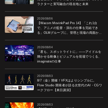
ラクターと実写融合の現在地と未来
2026/08/06
【Wacom MovinkPad Pro 14】「これ1台
で、アニメの監督・演出の仕事を完結でき
る」OLMグループに、管理と現場の両面から
導入効果を聞いた
2026/08/04
「君も、スポットライトに」――アイドルを
輝かせる映像とビジュアルを現場でつくる、
imaginateの仕事
2026/08/03
8/7（金）開催！VFXはよりシンプルに。
Flow Studio 開発者が語る次世代のAI・CGワ
ークフロー【来日講演】
2026/08/03