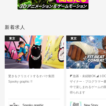
新着求人
東京
東京
驚きをクリエイトするオバケ集団
◤急募・未経験OK◢３D
Spooky graphic !!
ザイナー・プログラマー
中で楽しまれるゲームの
得られます
Spooky graphic
New Story