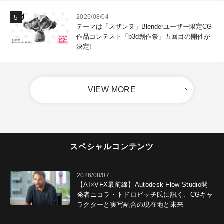
2026/08/04
テーマは「スザンヌ」Blenderユーザー限定CG
作品コンテスト「b3d創作祭」五回目の開催が
決定!
VIEW MORE
スペシャルコンテンツ
2026/08/07
【AI×VFX最前線】Autodesk Flow Studio開
発者ニコラ・トドロビッチ氏に訊く、CGキャ
ラクターと実写融合の現在地と未来