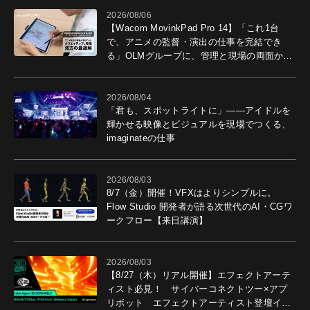
2026/08/06
【Wacom MovinkPad Pro 14】「これ1台
で、アニメの監督・演出の仕事を完結でき
る」OLMグループに、管理と現場の両面から
導入効果を聞いた
2026/08/04
「君も、スポットライトに」――アイドルを
輝かせる映像とビジュアルを現場でつくる、
imaginateの仕事
2026/08/03
8/7（金）開催！VFXはよりシンプルに。
Flow Studio 開発者が語る次世代のAI・CGワ
ークフロー【来日講演】
2026/08/03
【8/27（木）リアル開催】エフェクトアーテ
ィスト必見！ サイバーコネクトツー×アプ
リボット エフェクトアーティスト登壇イベ