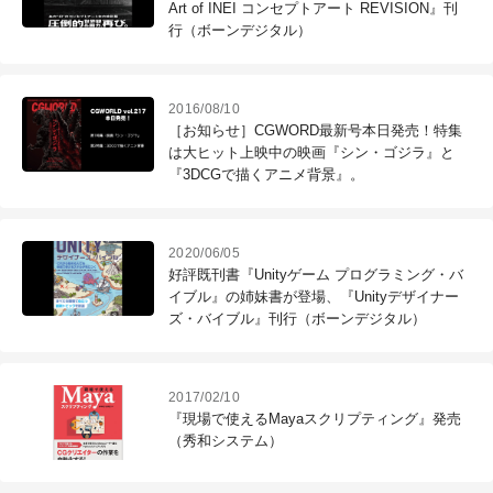
Art of INEI コンセプトアート REVISION』刊
行（ボーンデジタル）
2016/08/10
［お知らせ］CGWORD最新号本日発売！特集
は大ヒット上映中の映画『シン・ゴジラ』と
『3DCGで描くアニメ背景』。
2020/06/05
好評既刊書『Unityゲーム プログラミング・バ
イブル』の姉妹書が登場、『Unityデザイナー
ズ・バイブル』刊行（ボーンデジタル）
2017/02/10
『現場で使えるMayaスクリプティング』発売
（秀和システム）