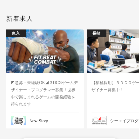
新着求人
東京
長崎
◤急募・未経験OK◢３DCGゲームデ
【積極採用】３ＤＣＧゲ
ザイナー・プログラマー募集！世界
ザイナー募集中！
中で楽しまれるゲームの開発経験を
得られます
New Story
シーエイプロダ