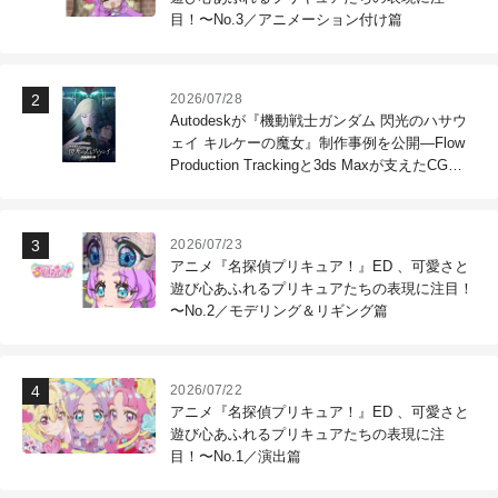
目！〜No.3／アニメーション付け篇
2026/07/28
Autodeskが『機動戦士ガンダム 閃光のハサウ
ェイ キルケーの魔女』制作事例を公開―Flow
Production Trackingと3ds Maxが支えたCG制
作現場
2026/07/23
アニメ『名探偵プリキュア！』ED 、可愛さと
遊び心あふれるプリキュアたちの表現に注目！
〜No.2／モデリング＆リギング篇
2026/07/22
アニメ『名探偵プリキュア！』ED 、可愛さと
遊び心あふれるプリキュアたちの表現に注
目！〜No.1／演出篇