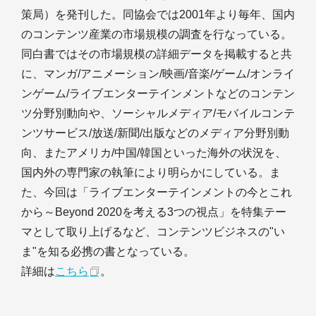
策局）を発刊した。同協会では2001年より毎年、国内
のコンテンツ産業の市場規模の調査を行なっている。
同白書ではその市場規模の詳細データを掲載すると共
に、マンガ/アニメーション/映画/音楽/ゲーム/オンライ
ンゲーム/ライブエンターテインメントなどのコンテン
ツ分野別動向や、ソーシャルメディア/モバイルコンテ
ンツサービス/放送/新聞/出版などのメディア分野別動
向、またアメリカ/中国/韓国といった海外の状況を、
国内外の専門家の執筆により明らかにしている。ま
た、今回は「ライブエンターテインメントの今とこれ
から～Beyond 2020を考える3つの視点」を特集テー
マとして取り上げるなど、コンテンツビジネスの"い
ま"を知る必携の書となっている。
詳細は
こちら
。