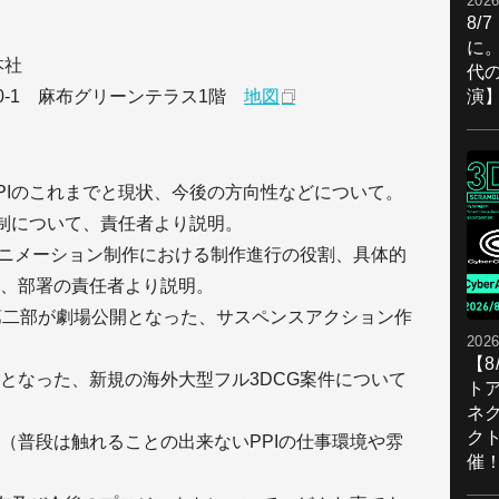
2026
8/
に。
本社
代
演
-20-1 麻布グリーンテラス1階
地図
PIのこれまでと現状、今後の方向性などについて。
体制について、責任者より説明。
アニメーション制作における制作進行の役割、具体的
、部署の責任者より説明。
第二部が劇場公開となった、サスペンスアクション作
2026
【
となった、新規の海外大型フル3DCG案件について
ト
ネ
ク
（普段は触れることの出来ないPPIの仕事環境や雰
催