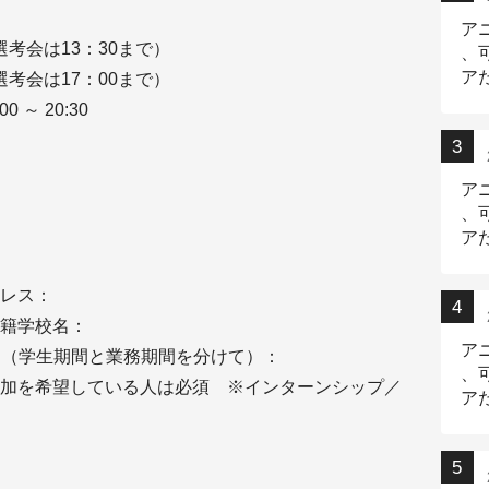
ア
選考会は13：30まで）
、
ア
選考会は17：00まで）
ニ
 ～ 20:30
ア
、
ア
デ
レス：
籍学校名：
ア
か月（学生期間と業務期間を分けて）：
、
加を希望している人は必須 ※インターンシップ／
ア
出