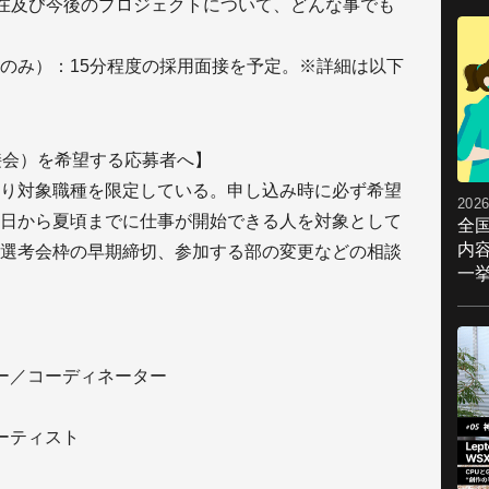
現在及び今後のプロジェクトについて、どんな事でも
のみ）：15分程度の採用面接を予定。※詳細は以下
接会）を希望する応募者へ】
り対象職種を限定している。申し込み時に必ず希望
2026
日から夏頃までに仕事が開始できる人を対象として
全
内
選考会枠の早期締切、参加する部の変更などの相談
一挙
ー／コーディネーター
ーティスト