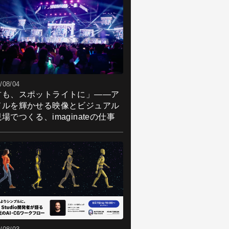
/08/04
君も、スポットライトに」――ア
ドルを輝かせる映像とビジュアル
場でつくる、imaginateの仕事