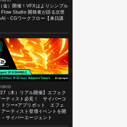
/08/03
7（金）開催！VFXはよりシンプル
Flow Studio 開発者が語る次世
のAI・CGワークフロー【来日講
】
/08/03
8/27（木）リアル開催】エフェク
アーティスト必見！ サイバーコ
クトツー×アプリボット エフェ
トアーティスト登壇イベントを開
！－サイバーエージェント