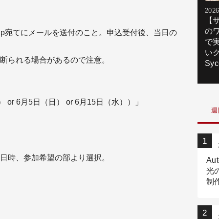
2026
【
の
co.jp宛てにメールを送付のこと。申込受付後、当日の
で
いク
断られる場合があるので注意。
Syc
r 6月5日（日） or 6月15日（水））」
週
日時、参加希望の部より選択。
Au
光
制作
Tr
作