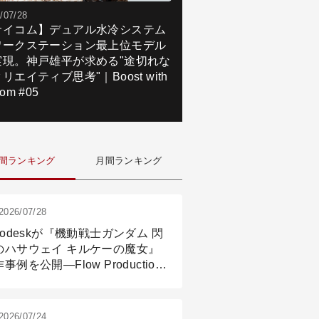
/07/28
サイコム】デュアル水冷システム
ワークステーション最上位モデル
実現。神戸雄平が求める"途切れな
リエイティブ思考"｜Boost with
om #05
間ランキング
月間ランキング
2026/07/28
todeskが『機動戦士ガンダム 閃
のハサウェイ キルケーの魔女』
事例を公開―Flow Production
ackingと3ds Maxが支えたCG制
現場
2026/07/24