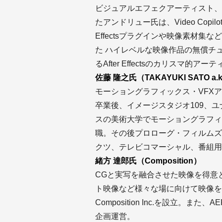
ビジュアルエフェクアーティスト、
たアンドリュー氏は、Video Copi
Effectsプラグインや映像素材
た ハイレベルな映像作品の無償チ
るAfter Effectsのカリスマ的アー
佐藤 隆之氏（TAKAYUKI SATO a.k
モーショングラフィックス・VFXア
卒業後、イメージスタジオ109、ユ
スの美術大学でモーショングラフィ
職。その後プロローグ・フィルムズ
クツ、テレビコマーシャル、番組用
緒方 達郎氏（Composition）
CGと実写を融合させた映像を得意
ト映像など様々な場に向けて映像を
Composition Inc.を設立。また、A
企画運営。