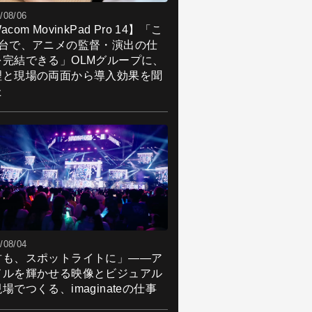
/08/06
acom MovinkPad Pro 14】「こ
1台で、アニメの監督・演出の仕
を完結できる」OLMグループに、
理と現場の両面から導入効果を聞
た
/08/04
君も、スポットライトに」――ア
ドルを輝かせる映像とビジュアル
場でつくる、imaginateの仕事