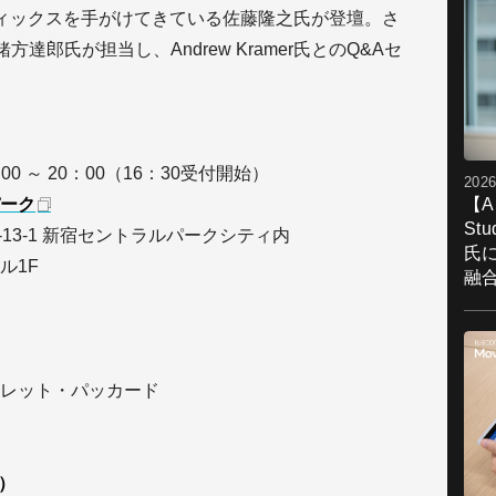
ィックスを手がけてきている佐藤隆之氏が登壇。さ
緒方達郎氏が担当し、Andrew Kramer氏とのQ&Aセ
0 ～ 20：00（16：30受付開始）
2026
【A
ーク
St
6-13-1 新宿セントラルパークシティ内
氏
ル1F
融
レット・パッカード
t）