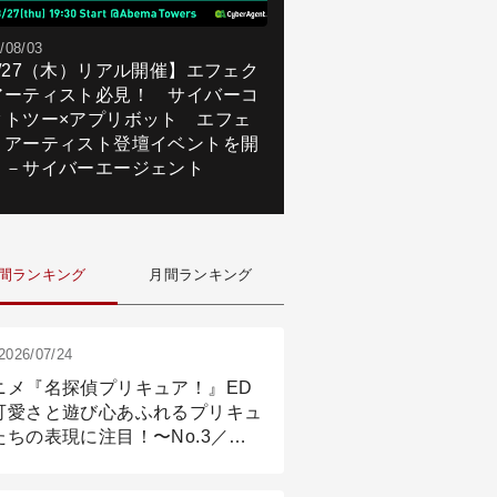
/08/03
8/27（木）リアル開催】エフェク
アーティスト必見！ サイバーコ
クトツー×アプリボット エフェ
トアーティスト登壇イベントを開
！－サイバーエージェント
間ランキング
月間ランキング
2026/07/24
ニメ『名探偵プリキュア！』ED
可愛さと遊び心あふれるプリキュ
たちの表現に注目！〜No.3／ア
メーション付け篇