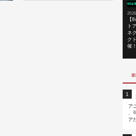
2026
【
ト
ネ
ク
催
週
ア
、
ア
ニ