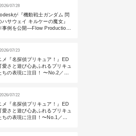
2026/07/28
todeskが『機動戦士ガンダム 閃
のハサウェイ キルケーの魔女』
事例を公開―Flow Production
ackingと3ds Maxが支えたCG制
現場
2026/07/23
ニメ『名探偵プリキュア！』ED
可愛さと遊び心あふれるプリキュ
たちの表現に注目！ 〜No.2／モ
リング＆リギング篇
2026/07/22
ニメ『名探偵プリキュア！』ED
可愛さと遊び心あふれるプリキュ
たちの表現に注目！〜No.1／演
篇