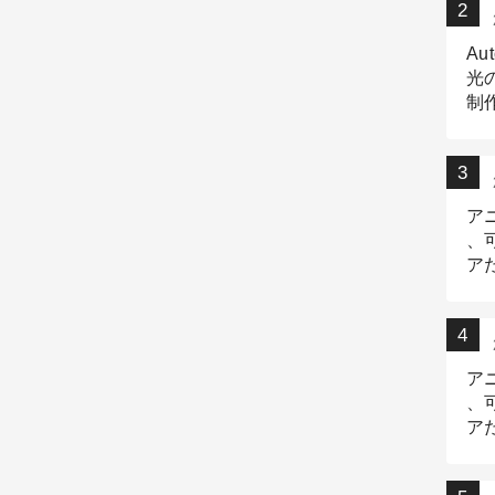
Au
光
制作
Tr
作
ア
、
ア
デ
ア
、
ア
出