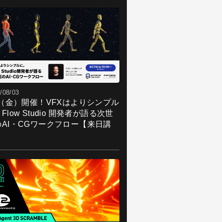
/08/03
7（金）開催！VFXはよりシンプル
Flow Studio 開発者が語る次世
のAI・CGワークフロー【来日講
】