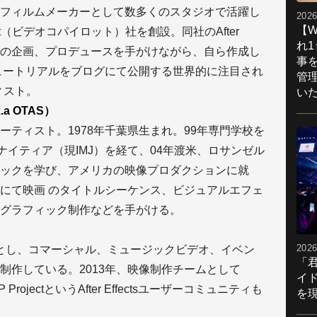
フィルムメーカーとして数多くのスタジオで活躍し
2026
【W
lot（ビデオコパイロット）社を創設。同社のAfter
れ
集などの企画、プロデュースを手がけながら、自ら作成し
事
ュートリアルをブログにて公開する世界的に注目され
管
ティスト。
い
.a OTAS）
ーティスト。1978年千葉県生まれ。99年専門学校を
ナイティア（現IMJ）を経て、04年渡米、ロサンゼル
ックを学び、アメリカの映像プロダクションに就
にて映画 のタイトルシーケンス、ビジュアルエフェ
グラフィック制作などを手がける。
2026
とし、コマーシャル、ミュージックビデオ、イベン
「
制作している。2013年、映像制作チームとして
イ
EP ProjectというAfter Effectsユーザーコミュニティも
を現