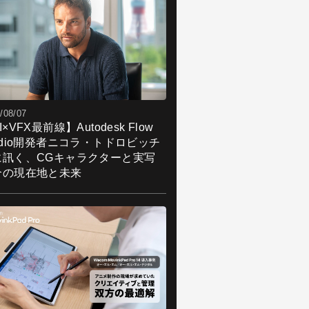
/08/07
I×VFX最前線】Autodesk Flow
udio開発者ニコラ・トドロビッチ
に訊く、CGキャラクターと実写
合の現在地と未来