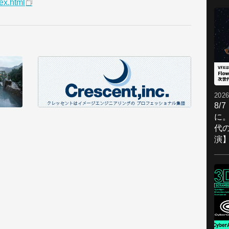
ex.html
2026
8/
に。
代
演