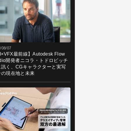
/08/07
I×VFX最前線】Autodesk Flow
udio開発者ニコラ・トドロビッチ
に訊く、CGキャラクターと実写
合の現在地と未来