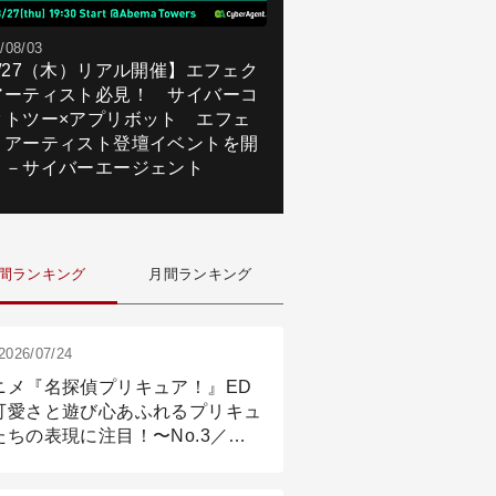
/08/03
8/27（木）リアル開催】エフェク
アーティスト必見！ サイバーコ
クトツー×アプリボット エフェ
トアーティスト登壇イベントを開
！－サイバーエージェント
間ランキング
月間ランキング
2026/07/24
ニメ『名探偵プリキュア！』ED
可愛さと遊び心あふれるプリキュ
たちの表現に注目！〜No.3／ア
メーション付け篇