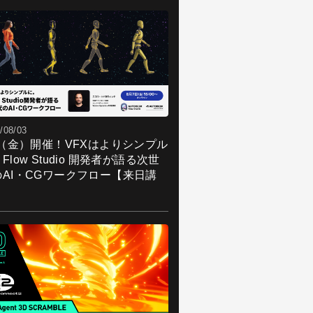
/08/03
7（金）開催！VFXはよりシンプル
Flow Studio 開発者が語る次世
のAI・CGワークフロー【来日講
】