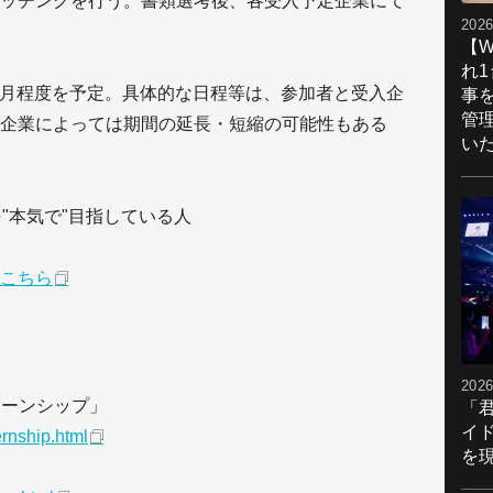
ッチングを行う。書類選考後、各受入予定企業にて
2026
【W
れ
1ヵ月程度を予定。具体的な日程等は、参加者と受入企
事
管
企業によっては期間の延長・短縮の可能性もある
い
"本気で"目指している人
こちら
2026
ターンシップ」
「
イ
rnship.html
を現