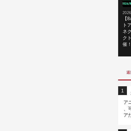
2026
【
ト
ネ
ク
催
週
ア
、
ア
ニ