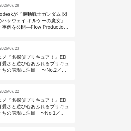
2026/07/28
todeskが『機動戦士ガンダム 閃
のハサウェイ キルケーの魔女』
事例を公開―Flow Production
ackingと3ds Maxが支えたCG制
現場
2026/07/23
ニメ『名探偵プリキュア！』ED
可愛さと遊び心あふれるプリキュ
たちの表現に注目！ 〜No.2／モ
リング＆リギング篇
2026/07/22
ニメ『名探偵プリキュア！』ED
可愛さと遊び心あふれるプリキュ
たちの表現に注目！〜No.1／演
篇