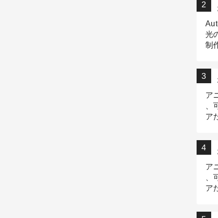
Au
光
制作
Tr
作
ア
、
ア
デ
ア
、
ア
出