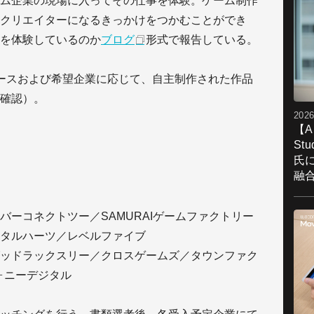
ム企業の現場に入ってその仕事を体験。ゲーム制作
クリエイターになるきっかけをつかむことができ
を体験しているのか
ブログ
形式で報告している。
ースおよび希望企業に応じて、自主制作された作品
確認）。
2026
【A
St
氏
融
バーコネクトツー／SAMURAIゲームファクトリー
タルハーツ／レベルファイブ
ッドラックスリー／クロスゲームズ／タウンファク
リフォニーデジタル