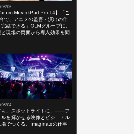
/08/06
acom MovinkPad Pro 14】「こ
1台で、アニメの監督・演出の仕
を完結できる」OLMグループに、
理と現場の両面から導入効果を聞
た
/08/04
君も、スポットライトに」――ア
ドルを輝かせる映像とビジュアル
場でつくる、imaginateの仕事