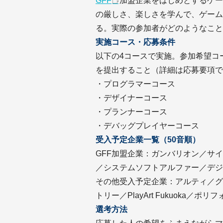
GFF
加盟企業をはじめとするゲー
の厳しさ、楽しさを学んで、ゲーム
る。実際の参加者がどのようなこと
実施コース・応募条件
以下の4コースで実施。参加希望コ
を提出すること（詳細は応募要項で
・プログラマーコース
・デザイナーコース
・プランナーコース
・デバッグプレイヤーコース
受入予定企業一覧（50音順）
GFF加盟企業：ガンバリオン／サイ
／システムソフトアルファー／デジ
その他受入予定企業：アルティ／グ
トリー／PlayArt Fukuoka／ポ
選考方法