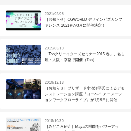
2021/02/08
［お知らせ］CGWORLD デザインビズカンフ
ァレンス 2021春が3月に開催決定！
2015/03/13
「Tooクリエイターズセミナー2015 春」、名古
屋・大阪・京都で開催（Too）
2019/12/13
［お知らせ］ブリザード小池洋平氏によるデモ
ンストレーション講座『ヨーヘイ アニメーシ
ョンワークフローライブ』が1月9日に開催
（CGWORLD +ONE Knowldege）
2015/10/30
［みどころ紹介］Mayaの機能をパワーアッ