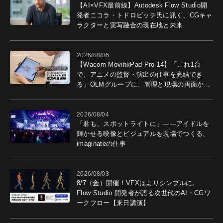
【AI×VFX最前線】Autodesk Flow Studio開
発者ニコラ・トドロビッチ氏に訊く、CGキャ
ラクターと実写融合の現在地と未来
2026/08/06
【Wacom MovinkPad Pro 14】「これ1台
で、アニメの監督・演出の仕事を完結でき
る」OLMグループに、管理と現場の両面から
導入効果を聞いた
2026/08/04
「君も、スポットライトに」――アイドルを
輝かせる映像とビジュアルを現場でつくる、
imaginateの仕事
2026/08/03
8/7（金）開催！VFXはよりシンプルに。
Flow Studio 開発者が語る次世代のAI・CGワ
ークフロー【来日講演】