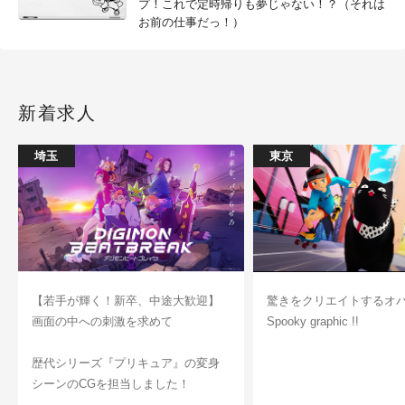
プ！これで定時帰りも夢じゃない！？（それは
お前の仕事だっ！）
新着求人
埼玉
東京
【若手が輝く！新卒、中途大歓迎】
驚きをクリエイトするオ
画面の中への刺激を求めて
Spooky graphic !!
歴代シリーズ『プリキュア』の変身
シーンのCGを担当しました！