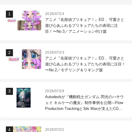
2026/07/24
アニメ『名探偵プリキュア！』ED 、可愛さと
遊び心あふれるプリキュアたちの表現に注
目！〜No.3／アニメーション付け篇
2026/07/23
アニメ『名探偵プリキュア！』ED 、可愛さと
遊び心あふれるプリキュアたちの表現に注目！
〜No.2／モデリング＆リギング篇
2026/07/28
Autodeskが『機動戦士ガンダム 閃光のハサウ
ェイ キルケーの魔女』制作事例を公開―Flow
Production Trackingと3ds Maxが支えたCG制
作現場
2026/07/22