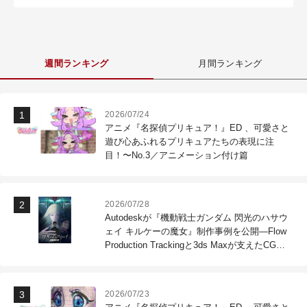
週間ランキング
月間ランキング
2026/07/24
アニメ『名探偵プリキュア！』ED 、可愛さと
遊び心あふれるプリキュアたちの表現に注
目！〜No.3／アニメーション付け篇
2026/07/28
Autodeskが『機動戦士ガンダム 閃光のハサウ
ェイ キルケーの魔女』制作事例を公開―Flow
Production Trackingと3ds Maxが支えたCG制
作現場
2026/07/23