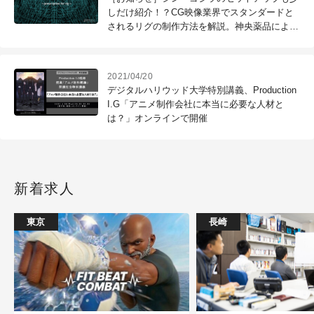
しだけ紹介！？CG映像業界でスタンダードと
されるリグの制作方法を解説。神央薬品による
『Animation Based Rigging』を開催
（CGWORLD +ONE Knowledge）
2021/04/20
デジタルハリウッド大学特別講義、Production
I.G「アニメ制作会社に本当に必要な人材と
は？」オンラインで開催
新着求人
東京
長崎