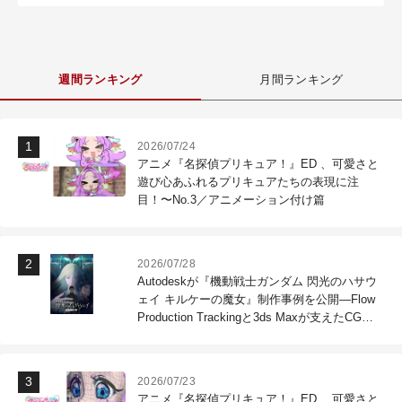
週間ランキング
月間ランキング
2026/07/24
アニメ『名探偵プリキュア！』ED 、可愛さと
遊び心あふれるプリキュアたちの表現に注
目！〜No.3／アニメーション付け篇
2026/07/28
Autodeskが『機動戦士ガンダム 閃光のハサウ
ェイ キルケーの魔女』制作事例を公開―Flow
Production Trackingと3ds Maxが支えたCG制
作現場
2026/07/23
アニメ『名探偵プリキュア！』ED 、可愛さと