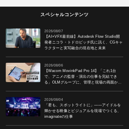
スペシャルコンテンツ
2026/08/07
【AI×VFX最前線】Autodesk Flow Studio開
発者ニコラ・トドロビッチ氏に訊く、CGキャ
ラクターと実写融合の現在地と未来
2026/08/06
【Wacom MovinkPad Pro 14】「これ1台
で、アニメの監督・演出の仕事を完結でき
る」OLMグループに、管理と現場の両面から
導入効果を聞いた
2026/08/04
「君も、スポットライトに」――アイドルを
輝かせる映像とビジュアルを現場でつくる、
imaginateの仕事