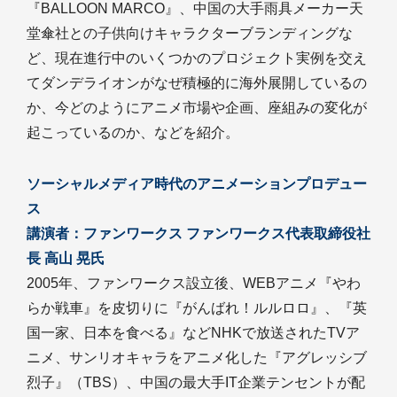
『BALLOON MARCO』、中国の大手雨具メーカー天
堂傘社との子供向けキャラクターブランディングな
ど、現在進行中のいくつかのプロジェクト実例を交え
てダンデライオンがなぜ積極的に海外展開しているの
か、今どのようにアニメ市場や企画、座組みの変化が
起こっているのか、などを紹介。
ソーシャルメディア時代のアニメーションプロデュー
ス
講演者：ファンワークス ファンワークス代表取締役社
長 高山 晃氏
2005年、ファンワークス設立後、WEBアニメ『やわ
らか戦車』を皮切りに『がんばれ！ルルロロ』、『英
国一家、日本を食べる』などNHKで放送されたTVア
ニメ、サンリオキャラをアニメ化した『アグレッシブ
烈子』（TBS）、中国の最大手IT企業テンセントが配