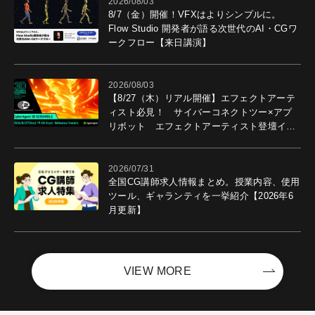
2026/08/03
8/7（金）開催！VFXはよりシンプルに。
Flow Studio 開発者が語る次世代のAI・CGワ
ークフロー【来日講演】
2026/08/03
【8/27（木）リアル開催】エフェクトアーテ
ィスト必見！ サイバーコネクトツー×アプ
リボット エフェクトアーティスト登壇イベ
ントを開催！－サイバーエージェント
2026/07/31
全国CG講師求人情報まとめ。授業内容、使用
ツール、ギャランティを一挙紹介【2026年6
月更新】
VIEW MORE