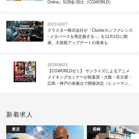
Online』5/29金-30土（CGWORLD）
2021/10/27
クラスター株式会社が「Clusterカンファレンス
- メタバースを再定義する -」を11月1日に開
催、大規模アップデートの発表も
2019/06/25
【CGWORLDゼミ】 サンライズによるアニメ
メイキングセミナーが秋葉原・大阪・名古屋・
広島・神戸の各拠点で開催決定（ヒューマンア
カデミー）
新着求人
東京
長崎