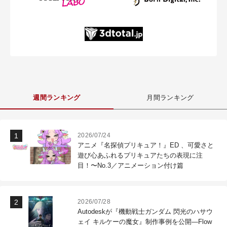
週間ランキング
月間ランキング
2026/07/24
アニメ『名探偵プリキュア！』ED 、可愛さと
遊び心あふれるプリキュアたちの表現に注
目！〜No.3／アニメーション付け篇
2026/07/28
Autodeskが『機動戦士ガンダム 閃光のハサウ
ェイ キルケーの魔女』制作事例を公開―Flow