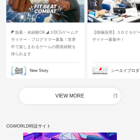
◤急募・未経験OK◢３DCGゲームデ
【積極採用】３ＤＣＧゲ
ザイナー・プログラマー募集！世界
ザイナー募集中！
中で楽しまれるゲームの開発経験を
得られます
New Story
シーエイプロダ
VIEW MORE
CGWORLD特設サイト