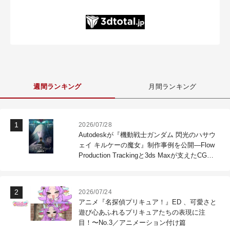
週間ランキング
月間ランキング
2026/07/28
Autodeskが『機動戦士ガンダム 閃光のハサウ
ェイ キルケーの魔女』制作事例を公開―Flow
Production Trackingと3ds Maxが支えたCG制
作現場
2026/07/24
アニメ『名探偵プリキュア！』ED 、可愛さと
遊び心あふれるプリキュアたちの表現に注
目！〜No.3／アニメーション付け篇