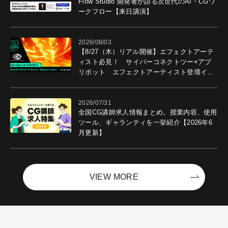
Flow Studio 開発者が語る次世代のAI・CGワ
ークフロー【来日講演】
2026/08/03
【8/27（木）リアル開催】エフェクトアーテ
ィスト必見！ サイバーコネクトツー×アプ
リボット エフェクトアーティスト登壇イベ
ントを開催！－サイバーエージェント
2026/07/31
全国CG講師求人情報まとめ。授業内容、使用
ツール、ギャランティを一挙紹介【2026年6
月更新】
VIEW MORE