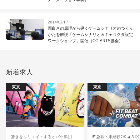
2014/02/17
面白さの原理から導くゲームシナリオのつくり
かたを解説「ゲームシナリオ＆キャラクタ設定
ワークショップ」開催（CG-ARTS協会）
新着求人
東京
東京
驚きをクリエイトするオバケ集団
◤急募・未経験OK◢３D