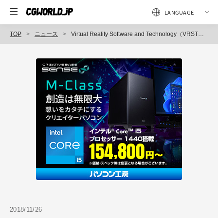
TOP
ニュース
Virtual Reality Software and Technology（VRST）シンポジウム、早稲田大学で開催（ACM／Association for Computing Machinery）
2018/11/26