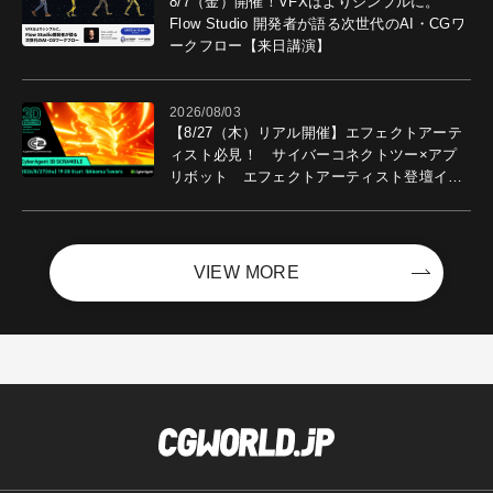
8/7（金）開催！VFXはよりシンプルに。
Flow Studio 開発者が語る次世代のAI・CGワ
ークフロー【来日講演】
2026/08/03
【8/27（木）リアル開催】エフェクトアーテ
ィスト必見！ サイバーコネクトツー×アプ
リボット エフェクトアーティスト登壇イベ
ントを開催！－サイバーエージェント
VIEW MORE