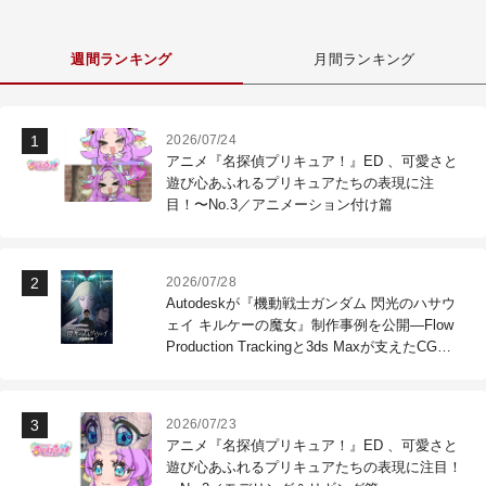
週間ランキング
月間ランキング
2026/07/24
アニメ『名探偵プリキュア！』ED 、可愛さと
遊び心あふれるプリキュアたちの表現に注
目！〜No.3／アニメーション付け篇
2026/07/28
Autodeskが『機動戦士ガンダム 閃光のハサウ
ェイ キルケーの魔女』制作事例を公開―Flow
Production Trackingと3ds Maxが支えたCG制
作現場
2026/07/23
アニメ『名探偵プリキュア！』ED 、可愛さと
遊び心あふれるプリキュアたちの表現に注目！