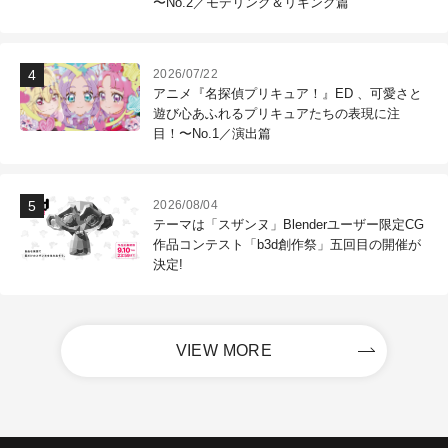
〜No.2／モデリング＆リギング篇
2026/07/22
アニメ『名探偵プリキュア！』ED 、可愛さと
遊び心あふれるプリキュアたちの表現に注
目！〜No.1／演出篇
2026/08/04
テーマは「スザンヌ」Blenderユーザー限定CG
作品コンテスト「b3d創作祭」五回目の開催が
決定!
VIEW MORE