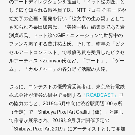
のアートディレクションを担当し「ドット絵の匠」と
して広く知られる渋谷員子氏、NTTドコモでiモードや
絵文字の企画・開発を行い「絵文字の生み親」として
も知られる栗田穣崇氏、『美術手帖』編集長である岩
渕貞哉氏、ドット絵のGIFアニメーションで世界中の
ファンを魅了する豊井祐太氏、そして、昨年の「ピク
セルアートコンテスト」で最優秀賞を受賞したピクセ
ルアーティストZennyan氏など、「アート」、「ゲー
ム」、「カルチャー」の各分野で活躍の人達。
さらに、コンテストの優秀賞受賞者は、東京急行電鉄
株式会社が渋谷の街中で展開する
「ROADCAST」
の協力のもと、2019年6月中旬に渋谷駅周辺100ヵ所
（予定）で「Shibuya Pixel Art Graffiti（仮）」と題し
て作品が展示され、2019年9月頃に開催予定の
「Shibuya Pixel Art 2019」にアーティストとして参加