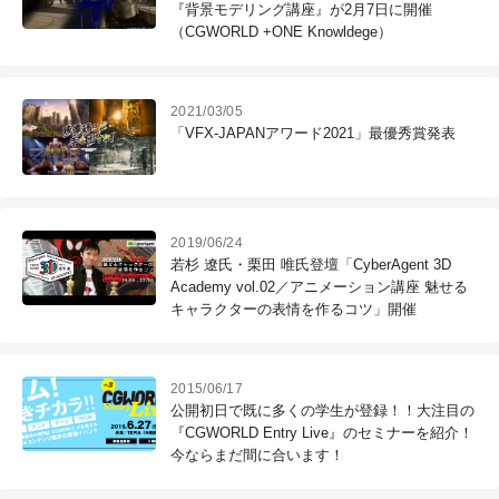
『背景モデリング講座』が2月7日に開催
（CGWORLD +ONE Knowldege）
2021/03/05
「VFX-JAPANアワード2021」最優秀賞発表
2019/06/24
若杉 遼氏・栗田 唯氏登壇「CyberAgent 3D
Academy vol.02／アニメーション講座 魅せる
キャラクターの表情を作るコツ」開催
2015/06/17
公開初日で既に多くの学生が登録！！大注目の
『CGWORLD Entry Live』のセミナーを紹介！
今ならまだ間に合います！