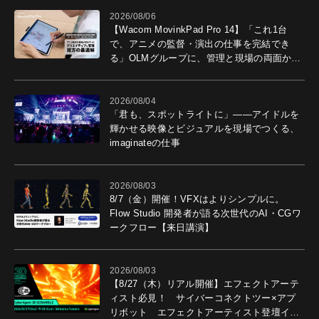
2026/08/06
【Wacom MovinkPad Pro 14】「これ1台
で、アニメの監督・演出の仕事を完結でき
る」OLMグループに、管理と現場の両面から
導入効果を聞いた
2026/08/04
「君も、スポットライトに」――アイドルを
輝かせる映像とビジュアルを現場でつくる、
imaginateの仕事
2026/08/03
8/7（金）開催！VFXはよりシンプルに。
Flow Studio 開発者が語る次世代のAI・CGワ
ークフロー【来日講演】
2026/08/03
【8/27（木）リアル開催】エフェクトアーテ
ィスト必見！ サイバーコネクトツー×アプ
リボット エフェクトアーティスト登壇イベ