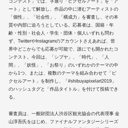
コンテスト」では、字通り「ピクセルアート」を「ア
ート」として解放し、作品の中に潜むアーティストの
「個性」、「社会性」、「構成力」を審査し、その本
質や内部に迫ろうとしている。応募者は、国籍・年
齢・性別・社会人・学生・団体・個人いずれも問わ
ず、TwitterやInstagramのアカウントさえあれば、世
界中どこからでも応募が可能で、誰にでも開かれたコ
ンテスト。今回は、「シブヤ」、「時代」、「人
間」、「妖怪」、「お祭り」のいずれかのテーマの中
から1つ、または、複数のテーマを組み合わせて「ピ
クセルアート」を制作し、「#shibuyapixelart2019」
のハッシュタグと「作品タイトル」を付けて投稿でき
る。
審査員は、一般財団法人渋谷区観光協会の代表理事 金
山淳吾氏をはじめ、ファイナルファンタジーシリーズ