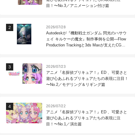
目！〜No.3／アニメーション付け篇
2026/07/28
Autodeskが『機動戦士ガンダム 閃光のハサウ
ェイ キルケーの魔女』制作事例を公開―Flow
Production Trackingと3ds Maxが支えたCG制
作現場
2026/07/23
アニメ『名探偵プリキュア！』ED 、可愛さと
遊び心あふれるプリキュアたちの表現に注目！
〜No.2／モデリング＆リギング篇
2026/07/22
アニメ『名探偵プリキュア！』ED 、可愛さと
遊び心あふれるプリキュアたちの表現に注
目！〜No.1／演出篇