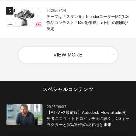
2026/08/04
テーマは「スザンヌ」Blenderユーザー限定CG
作品コンテスト「b3d創作祭」五回目の開催が
決定!
VIEW MORE
スペシャルコンテンツ
2026/08/07
【AI×VFX最前線】Autodesk Flow Studio開
発者ニコラ・トドロビッチ氏に訊く、CGキャ
ラクターと実写融合の現在地と未来