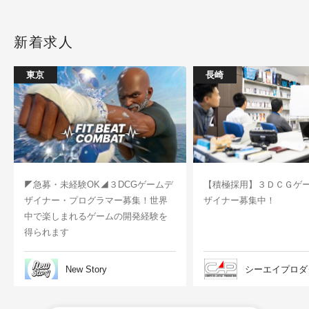
新着求人
東京
長崎
◤急募・未経験OK◢３DCGゲームデ
【積極採用】３ＤＣＧゲ
ザイナー・プログラマー募集！世界
ザイナー募集中！
中で楽しまれるゲームの開発経験を
得られます
New Story
シーエイプロダ