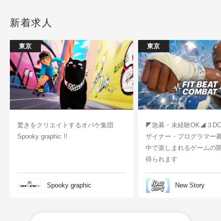
新着求人
東京
東京
驚きをクリエイトするオバケ集団
◤急募・未経験OK◢３D
Spooky graphic !!
ザイナー・プログラマー
中で楽しまれるゲームの
得られます
Spooky graphic
New Story