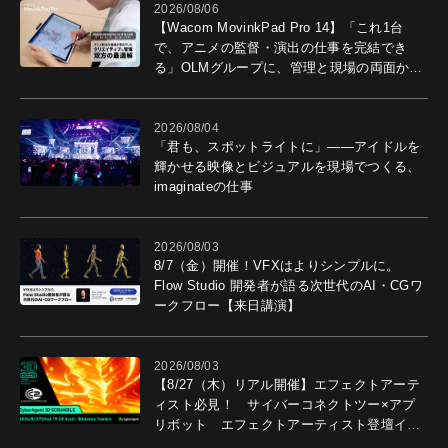
2026/08/06
【Wacom MovinkPad Pro 14】「これ1台
で、アニメの監督・演出の仕事を完結でき
る」OLMグループに、管理と現場の両面から
導入効果を聞いた
2026/08/04
「君も、スポットライトに」――アイドルを
輝かせる映像とビジュアルを現場でつくる、
imaginateの仕事
2026/08/03
8/7（金）開催！VFXはよりシンプルに。
Flow Studio 開発者が語る次世代のAI・CGワ
ークフロー【来日講演】
2026/08/03
【8/27（木）リアル開催】エフェクトアーテ
ィスト必見！ サイバーコネクトツー×アプ
リボット エフェクトアーティスト登壇イベ
ントを開催！－サイバーエージェント