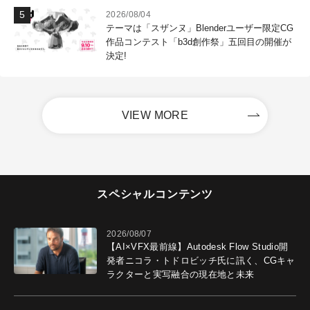
2026/08/04
テーマは「スザンヌ」Blenderユーザー限定CG
作品コンテスト「b3d創作祭」五回目の開催が
決定!
VIEW MORE
スペシャルコンテンツ
2026/08/07
【AI×VFX最前線】Autodesk Flow Studio開
発者ニコラ・トドロビッチ氏に訊く、CGキャ
ラクターと実写融合の現在地と未来