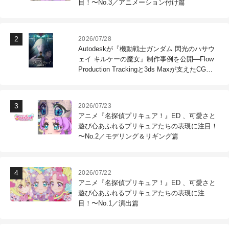
目！〜No.3／アニメーション付け篇
2026/07/28
Autodeskが『機動戦士ガンダム 閃光のハサウ
ェイ キルケーの魔女』制作事例を公開―Flow
Production Trackingと3ds Maxが支えたCG制
作現場
2026/07/23
アニメ『名探偵プリキュア！』ED 、可愛さと
遊び心あふれるプリキュアたちの表現に注目！
〜No.2／モデリング＆リギング篇
2026/07/22
アニメ『名探偵プリキュア！』ED 、可愛さと
遊び心あふれるプリキュアたちの表現に注
目！〜No.1／演出篇