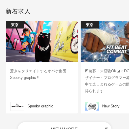
新着求人
東京
東京
驚きをクリエイトするオバケ集団
◤急募・未経験OK◢３D
Spooky graphic !!
ザイナー・プログラマー
中で楽しまれるゲームの
得られます
Spooky graphic
New Story