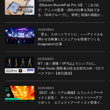
2026/08/06
【Wacom MovinkPad Pro 14】「これ1台
で、アニメの監督・演出の仕事を完結でき
る」OLMグループに、管理と現場の両面から
導入効果を聞いた
2026/08/04
「君も、スポットライトに」――アイドルを
輝かせる映像とビジュアルを現場でつくる、
imaginateの仕事
2026/08/03
8/7（金）開催！VFXはよりシンプルに。
Flow Studio 開発者が語る次世代のAI・CGワ
ークフロー【来日講演】
2026/08/03
【8/27（木）リアル開催】エフェクトアーテ
ィスト必見！ サイバーコネクトツー×アプ
リボット エフェクトアーティスト登壇イベ
ントを開催！－サイバーエージェント