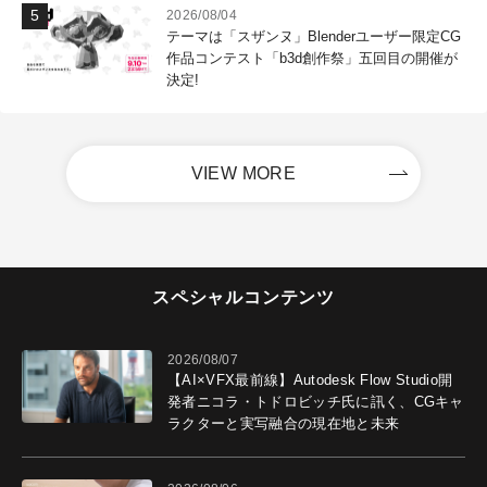
2026/08/04
テーマは「スザンヌ」Blenderユーザー限定CG
作品コンテスト「b3d創作祭」五回目の開催が
決定!
VIEW MORE
スペシャルコンテンツ
2026/08/07
【AI×VFX最前線】Autodesk Flow Studio開
発者ニコラ・トドロビッチ氏に訊く、CGキャ
ラクターと実写融合の現在地と未来