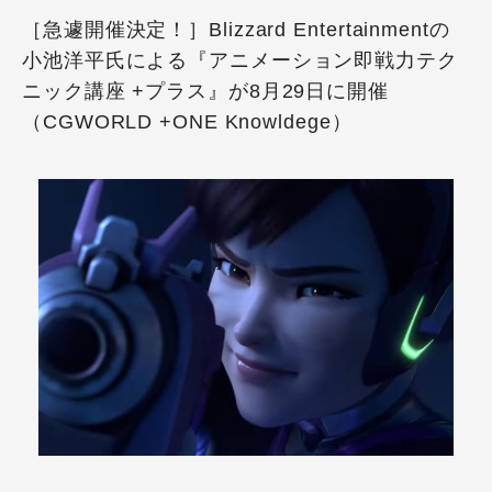
［急遽開催決定！］Blizzard Entertainmentの
小池洋平氏による『アニメーション即戦力テク
ニック講座 +プラス』が8月29日に開催
（CGWORLD +ONE Knowldege）