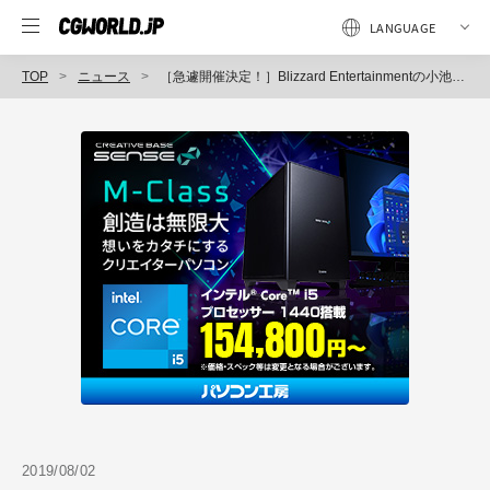
TOP
ニュース
［急遽開催決定！］Blizzard Entertainmentの小池洋平氏による『アニメーション即戦力テクニック講座 +プラス』が8月29日に開催（CGWORLD +ONE Knowldege）
2019/08/02