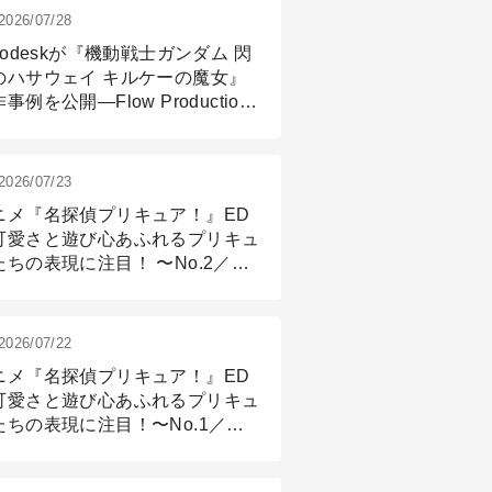
2026/07/28
todeskが『機動戦士ガンダム 閃
のハサウェイ キルケーの魔女』
事例を公開―Flow Production
ackingと3ds Maxが支えたCG制
現場
2026/07/23
ニメ『名探偵プリキュア！』ED
可愛さと遊び心あふれるプリキュ
たちの表現に注目！ 〜No.2／モ
リング＆リギング篇
2026/07/22
ニメ『名探偵プリキュア！』ED
可愛さと遊び心あふれるプリキュ
たちの表現に注目！〜No.1／演
篇