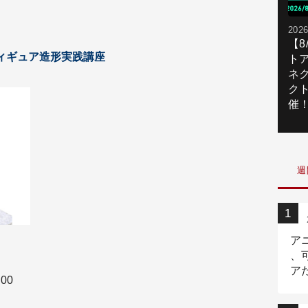
2026
【
フィギュア造形実践講座
ト
ネ
ク
催
週
ア
、
ア
00
ニ