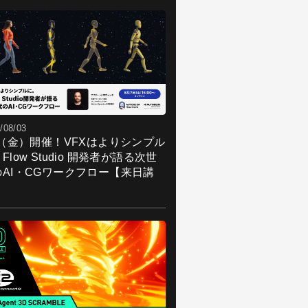
/08/03
7（金）開催！VFXはよりシンプル
Flow Studio 開発者が語る次世
のAI・CGワークフロー【来日講
】