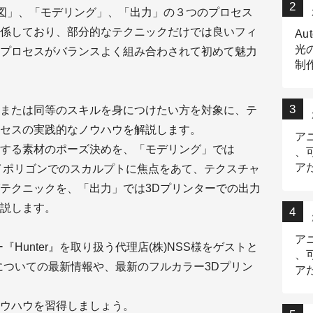
構図」、「モデリング」、「出力」の３つのプロセス
係しており、部分的なテクニックだけでは良いフィ
Au
光
プロセスがバランスよく組み合わされて初めて魅力
制作
Tr
作
または同等のスキルを身につけたい方を対象に、テ
セスの実践的なノウハウを解説します。
ア
する素材のポーズ決めを、「モデリング」では
、
ア
ハイポリゴンでのスカルプトに焦点をあて、テクスチャ
デ
テクニックを、「出力」では3Dプリンターでの出力
説します。
ア
Hunter』を取り扱う代理店(株)NSS様をゲストと
、
についての最新情報や、最新のフルカラー3Dプリン
ア
出
ウハウを習得しましょう。