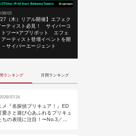
/08/03
8/27（木）リアル開催】エフェク
アーティスト必見！ サイバーコ
クトツー×アプリボット エフェ
トアーティスト登壇イベントを開
！－サイバーエージェント
間ランキング
月間ランキング
2026/07/24
ニメ『名探偵プリキュア！』ED
可愛さと遊び心あふれるプリキュ
たちの表現に注目！〜No.3／ア
メーション付け篇