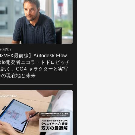
/08/07
I×VFX最前線】Autodesk Flow
udio開発者ニコラ・トドロビッチ
に訊く、CGキャラクターと実写
合の現在地と未来