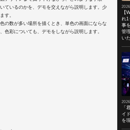
2026
いているのかを、デモを交えながら説明します。少
【W
ます。
れ
色の数が多い場所を描くとき、単色の画面にならな
事
管
、色彩についても、デモをしながら説明します。
い
2026
「
イ
を現