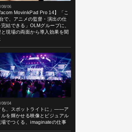
/08/06
acom MovinkPad Pro 14】「こ
1台で、アニメの監督・演出の仕
を完結できる」OLMグループに、
理と現場の両面から導入効果を聞
た
/08/04
君も、スポットライトに」――ア
ドルを輝かせる映像とビジュアル
場でつくる、imaginateの仕事