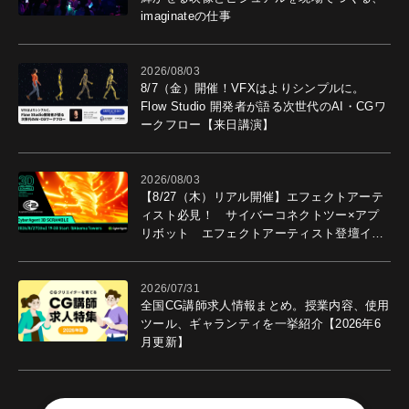
imaginateの仕事
2026/08/03
8/7（金）開催！VFXはよりシンプルに。
Flow Studio 開発者が語る次世代のAI・CGワ
ークフロー【来日講演】
2026/08/03
【8/27（木）リアル開催】エフェクトアーテ
ィスト必見！ サイバーコネクトツー×アプ
リボット エフェクトアーティスト登壇イベ
ントを開催！－サイバーエージェント
2026/07/31
全国CG講師求人情報まとめ。授業内容、使用
ツール、ギャランティを一挙紹介【2026年6
月更新】