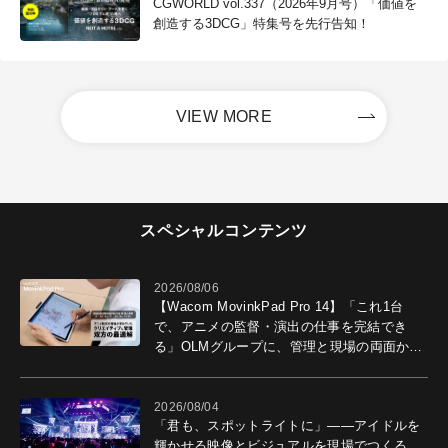
CGWORLD vol.337（2026年9月号）「価値を
創造する3DCG」特集号を先行告知！
VIEW MORE
スペシャルコンテンツ
2026/08/06
【Wacom MovinkPad Pro 14】「これ1台
で、アニメの監督・演出の仕事を完結でき
る」OLMグループに、管理と現場の両面から
導入効果を聞いた
2026/08/04
「君も、スポットライトに」――アイドルを
輝かせる映像とビジュアルを現場でつくる、