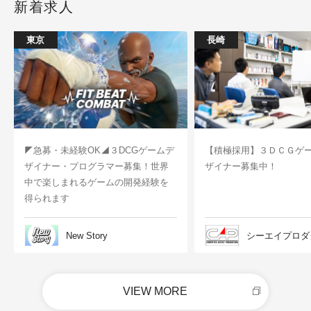
新着求人
東京
長崎
◤急募・未経験OK◢３DCGゲームデ
【積極採用】３ＤＣＧゲ
ザイナー・プログラマー募集！世界
ザイナー募集中！
中で楽しまれるゲームの開発経験を
得られます
New Story
シーエイプロダ
VIEW MORE