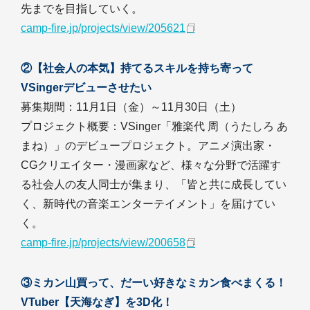
先までを目指していく。
camp-fire.jp/projects/view/205621
②【社会人の本気】持てるスキルを持ち寄って
VSingerデビューさせたい
募集期間：11月1日（金）～11月30日（土）
プロジェクト概要：VSinger「雅楽代 周（うたしろ あ
まね）」のデビュープロジェクト。アニメ演出家・
CGクリエイター・漫画家など、様々な分野で活躍す
る社会人の友人同士が集まり、「皆と共に成長してい
く、新時代の音楽エンターテイメント」を届けてい
く。
camp-fire.jp/projects/view/200658
③ミカン山買って、だーい好きなミカン食べまくる！
VTuber【天海なぎ】を3D化！