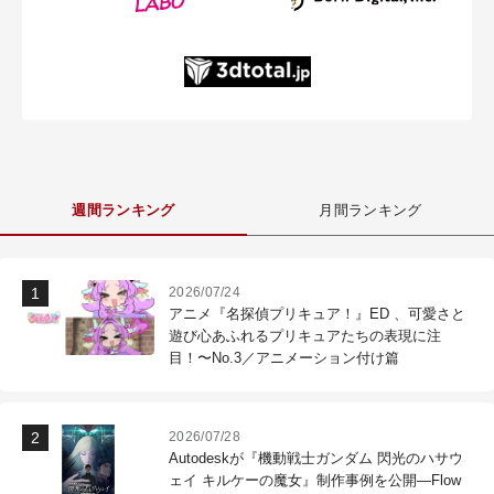
週間ランキング
月間ランキング
2026/07/24
アニメ『名探偵プリキュア！』ED 、可愛さと
遊び心あふれるプリキュアたちの表現に注
目！〜No.3／アニメーション付け篇
2026/07/28
Autodeskが『機動戦士ガンダム 閃光のハサウ
ェイ キルケーの魔女』制作事例を公開―Flow