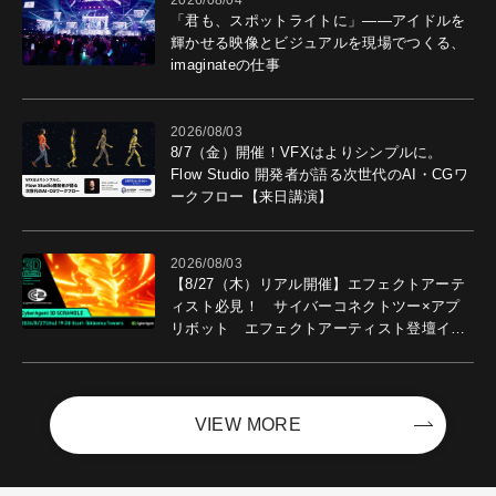
2026/08/04
「君も、スポットライトに」――アイドルを
輝かせる映像とビジュアルを現場でつくる、
imaginateの仕事
2026/08/03
8/7（金）開催！VFXはよりシンプルに。
Flow Studio 開発者が語る次世代のAI・CGワ
ークフロー【来日講演】
2026/08/03
【8/27（木）リアル開催】エフェクトアーテ
ィスト必見！ サイバーコネクトツー×アプ
リボット エフェクトアーティスト登壇イベ
ントを開催！－サイバーエージェント
VIEW MORE