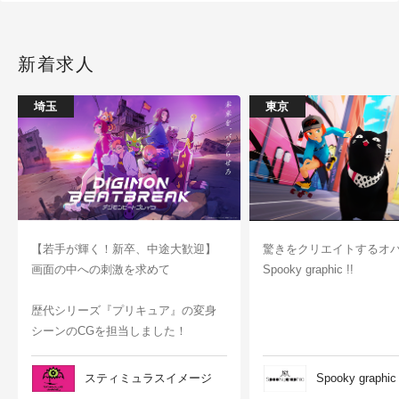
新着求人
埼玉
東京
【若手が輝く！新卒、中途大歓迎】
驚きをクリエイトするオ
画面の中への刺激を求めて
Spooky graphic !!
歴代シリーズ『プリキュア』の変身
シーンのCGを担当しました！
スティミュラスイメージ
Spooky graphic