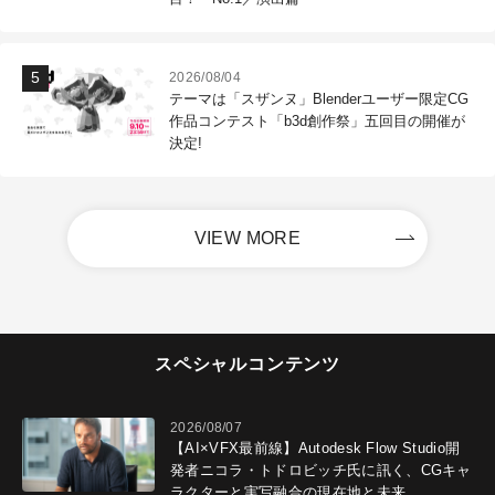
2026/08/04
テーマは「スザンヌ」Blenderユーザー限定CG
作品コンテスト「b3d創作祭」五回目の開催が
決定!
VIEW MORE
スペシャルコンテンツ
2026/08/07
【AI×VFX最前線】Autodesk Flow Studio開
発者ニコラ・トドロビッチ氏に訊く、CGキャ
ラクターと実写融合の現在地と未来