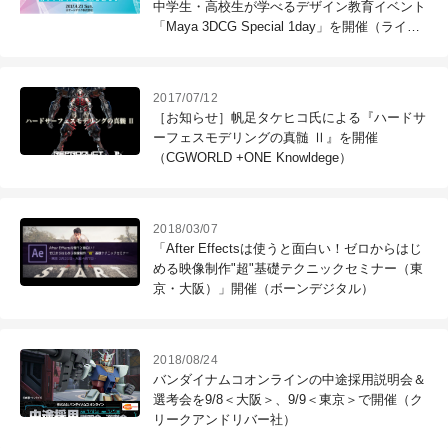
中学生・高校生が学べるデザイン教育イベント
「Maya 3DCG Special 1day」を開催（ライフ
イズテック）
2017/07/12
［お知らせ］帆足タケヒコ氏による『ハードサ
ーフェスモデリングの真髄 Ⅱ』を開催
（CGWORLD +ONE Knowldege）
2018/03/07
「After Effectsは使うと面白い！ゼロからはじ
める映像制作"超"基礎テクニックセミナー（東
京・大阪）」開催（ボーンデジタル）
2018/08/24
バンダイナムコオンラインの中途採用説明会＆
選考会を9/8＜大阪＞、9/9＜東京＞で開催（ク
リークアンドリバー社）