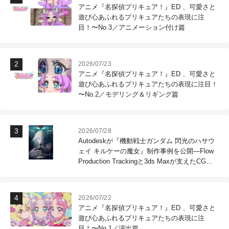
アニメ『名探偵プリキュア！』ED 、可愛さと
遊び心あふれるプリキュアたちの表現に注
目！〜No.3／アニメーション付け篇
2026/07/23
アニメ『名探偵プリキュア！』ED 、可愛さと
遊び心あふれるプリキュアたちの表現に注目！
〜No.2／モデリング＆リギング篇
2026/07/28
Autodeskが『機動戦士ガンダム 閃光のハサウ
ェイ キルケーの魔女』制作事例を公開―Flow
Production Trackingと3ds Maxが支えたCG制
作現場
2026/07/22
アニメ『名探偵プリキュア！』ED 、可愛さと
遊び心あふれるプリキュアたちの表現に注
目！〜No.1／演出篇