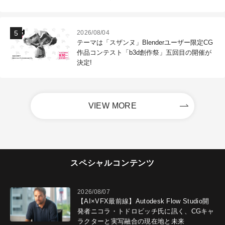
2026/08/04
テーマは「スザンヌ」Blenderユーザー限定CG
作品コンテスト「b3d創作祭」五回目の開催が
決定!
VIEW MORE
スペシャルコンテンツ
2026/08/07
【AI×VFX最前線】Autodesk Flow Studio開
発者ニコラ・トドロビッチ氏に訊く、CGキャ
ラクターと実写融合の現在地と未来