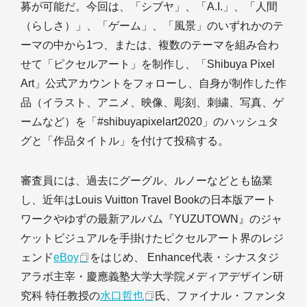
募が可能だ。今回は、「シブヤ」、「A.I.」、「人間
（らしさ）」、「ゲーム」、「風景」のいずれかのテ
ーマの中から1つ、または、複数のテーマを組み合わ
せて「ピクセルアート」を制作し、「Shibuya Pixel
Art」公式アカウントをフォローし、自身が制作した作
品（イラスト、アニメ、映像、彫刻、刺繍、写真、ゲ
ームなど）を「#shibuyapixelart2020」のハッシュタ
グと「作品タイトル」を付けて投稿する。
審査員には、過去にグーグル、ルノーなどとも協業
し、近年はLouis Vuitton Travel Bookの日本版アート
ワークやゆずの最新アルバム『YUZUTOWN』のジャ
ケットビジュアルを手掛けたピクセルアート界のレジ
ェンド
eBoy
をはじめ、 Enhance代表・シナスタジ
アラボ主宰・慶應義塾大学大学院メディアデザイン研
究科 特任教授の
水口哲也
氏、ファイナル・ファンタ