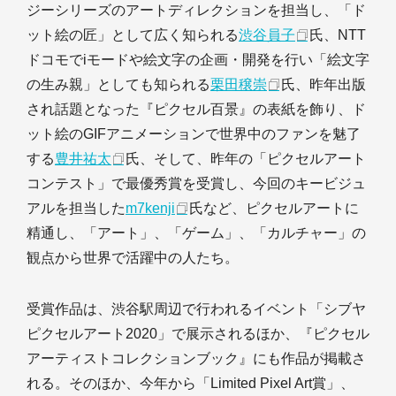
ジーシリーズのアートディレクションを担当し、「ド
ット絵の匠」として広く知られる
渋谷員子
氏、NTT
ドコモでiモードや絵文字の企画・開発を行い「絵文字
の生み親」としても知られる
栗田穣崇
氏、昨年出版
され話題となった『ピクセル百景』の表紙を飾り、ド
ット絵のGIFアニメーションで世界中のファンを魅了
する
豊井祐太
氏、そして、昨年の「ピクセルアート
コンテスト」で最優秀賞を受賞し、今回のキービジュ
アルを担当した
m7kenji
氏など、ピクセルアートに
精通し、「アート」、「ゲーム」、「カルチャー」の
観点から世界で活躍中の人たち。
受賞作品は、渋谷駅周辺で行われるイベント「シブヤ
ピクセルアート2020」で展示されるほか、『ピクセル
アーティストコレクションブック』にも作品が掲載さ
れる。そのほか、今年から「Limited Pixel Art賞」、