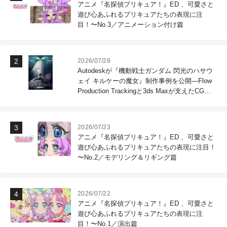
アニメ『名探偵プリキュア！』ED 、可愛さと
遊び心あふれるプリキュアたちの表現に注
目！〜No.3／アニメーション付け篇
2026/07/28
Autodeskが『機動戦士ガンダム 閃光のハサウ
ェイ キルケーの魔女』制作事例を公開―Flow
Production Trackingと3ds Maxが支えたCG制
作現場
2026/07/23
アニメ『名探偵プリキュア！』ED 、可愛さと
遊び心あふれるプリキュアたちの表現に注目！
〜No.2／モデリング＆リギング篇
2026/07/22
アニメ『名探偵プリキュア！』ED 、可愛さと
遊び心あふれるプリキュアたちの表現に注
目！〜No.1／演出篇