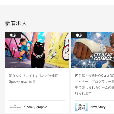
新着求人
東京
東京
驚きをクリエイトするオバケ集団
◤急募・未経験OK◢３D
Spooky graphic !!
ザイナー・プログラマー
中で楽しまれるゲームの
得られます
Spooky graphic
New Story