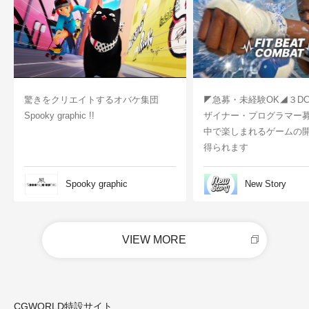
驚きをクリエイトするオバケ集団
◤急募・未経験OK◢３D
Spooky graphic !!
ザイナー・プログラマー
中で楽しまれるゲームの
得られます
Spooky graphic
New Story
VIEW MORE
CGWORLD特設サイト