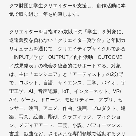
クマ財団は学生クリエイターを支援し、創作活動に本
気で取り組む一年を約束します。
クリエイターを目指す25歳以下の「学生」を対象に、
返還義務を負わない「クリエイター奨学金」と年間カ
リキュラムを通じて、クリエイティブサイクルである
「INPUT／学び OUTPUT／創作活動 OUTCOME
／成果発表」の機会を総合的にサポートする。対象
は、主に「エンジニア」と「アーティスト」の2分野
で、ロボット、言語、サイエンス、工学、バイオ、宇
宙工学、AI、音声認識、IoT、インターネット、VR/
AR、ゲーム、ドローン、モビリティー、アプリ、セ
ンサー、映画、アニメ、作曲、漫画、プロダクト、建
築、写真、絵画、彫刻、グラフィック、フィクショ
ン、メディアアート、工芸、小説、パフォーマンス、
書道、戯曲など、さまざまな専門領域で活動するクリ