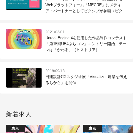
Webプラットフォーム「MECRE」にメディ
ア・パートナーとしてピクシブが参画（ピクシ
ブ）
2021/03/01
Unreal Engine 4を使用した作品制作コンテスト
「第15回UE4ぷちコン」エントリー開始、テー
マは「かわる」（ヒストリア）
2019/09/18
日建設計CGスタジオ展「Visualize⁺ 建築を伝え
るちから」を開催
新着求人
東京
東京