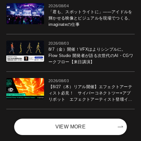
2026/08/04
「君も、スポットライトに」――アイドルを
輝かせる映像とビジュアルを現場でつくる、
imaginateの仕事
2026/08/03
8/7（金）開催！VFXはよりシンプルに。
Flow Studio 開発者が語る次世代のAI・CGワ
ークフロー【来日講演】
2026/08/03
【8/27（木）リアル開催】エフェクトアーテ
ィスト必見！ サイバーコネクトツー×アプ
リボット エフェクトアーティスト登壇イベ
ントを開催！－サイバーエージェント
VIEW MORE