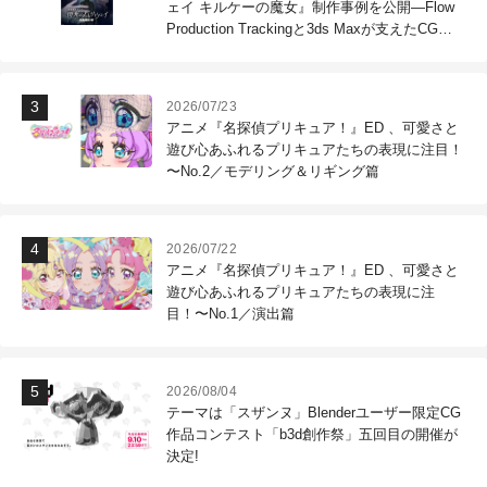
ェイ キルケーの魔女』制作事例を公開―Flow
Production Trackingと3ds Maxが支えたCG制
作現場
2026/07/23
アニメ『名探偵プリキュア！』ED 、可愛さと
遊び心あふれるプリキュアたちの表現に注目！
〜No.2／モデリング＆リギング篇
2026/07/22
アニメ『名探偵プリキュア！』ED 、可愛さと
遊び心あふれるプリキュアたちの表現に注
目！〜No.1／演出篇
2026/08/04
テーマは「スザンヌ」Blenderユーザー限定CG
作品コンテスト「b3d創作祭」五回目の開催が
決定!