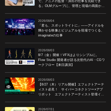
で、アニメの監督・演出の仕事を完結でき
る」OLMグループに、管理と現場の両面から
導入効果を聞いた
2026/08/04
「君も、スポットライトに」――アイドルを
輝かせる映像とビジュアルを現場でつくる、
imaginateの仕事
2026/08/03
8/7（金）開催！VFXはよりシンプルに。
Flow Studio 開発者が語る次世代のAI・CGワ
ークフロー【来日講演】
2026/08/03
【8/27（木）リアル開催】エフェクトアーテ
ィスト必見！ サイバーコネクトツー×アプ
リボット エフェクトアーティスト登壇イベ
ントを開催！－サイバーエージェント
2026/07/31