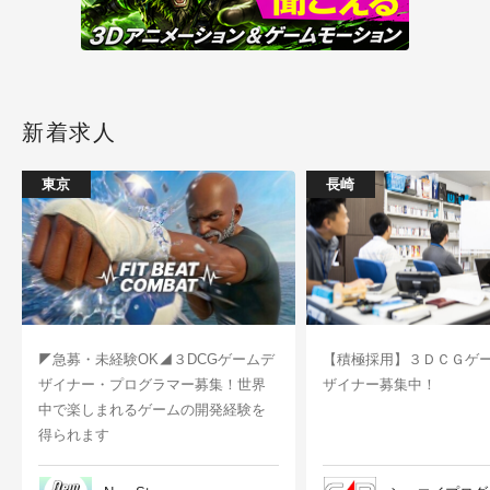
新着求人
東京
長崎
◤急募・未経験OK◢３DCGゲームデ
【積極採用】３ＤＣＧゲ
ザイナー・プログラマー募集！世界
ザイナー募集中！
中で楽しまれるゲームの開発経験を
得られます