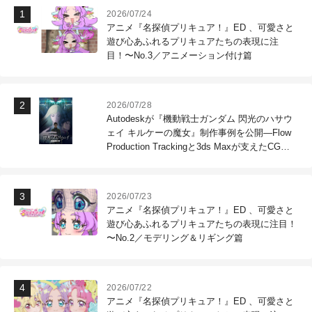
2026/07/24
アニメ『名探偵プリキュア！』ED 、可愛さと
遊び心あふれるプリキュアたちの表現に注
目！〜No.3／アニメーション付け篇
2026/07/28
Autodeskが『機動戦士ガンダム 閃光のハサウ
ェイ キルケーの魔女』制作事例を公開―Flow
Production Trackingと3ds Maxが支えたCG制
作現場
2026/07/23
アニメ『名探偵プリキュア！』ED 、可愛さと
遊び心あふれるプリキュアたちの表現に注目！
〜No.2／モデリング＆リギング篇
2026/07/22
アニメ『名探偵プリキュア！』ED 、可愛さと