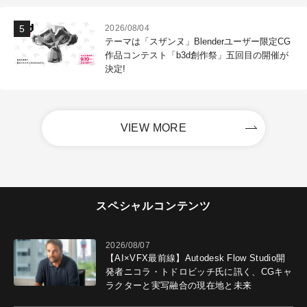
2026/08/04
テーマは「スザンヌ」Blenderユーザー限定CG
作品コンテスト「b3d創作祭」五回目の開催が
決定!
VIEW MORE
スペシャルコンテンツ
2026/08/07
【AI×VFX最前線】Autodesk Flow Studio開
発者ニコラ・トドロビッチ氏に訊く、CGキャ
ラクターと実写融合の現在地と未来