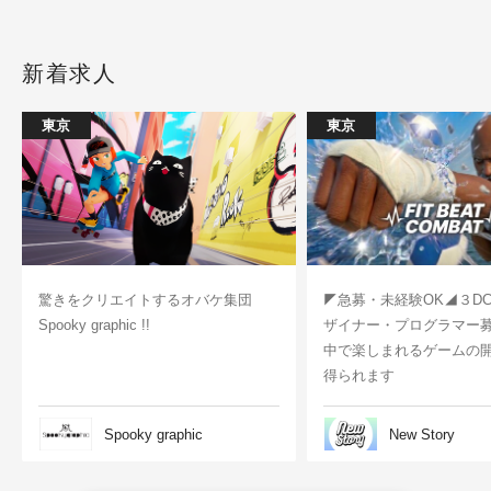
新着求人
東京
東京
驚きをクリエイトするオバケ集団
◤急募・未経験OK◢３D
Spooky graphic !!
ザイナー・プログラマー
中で楽しまれるゲームの
得られます
Spooky graphic
New Story