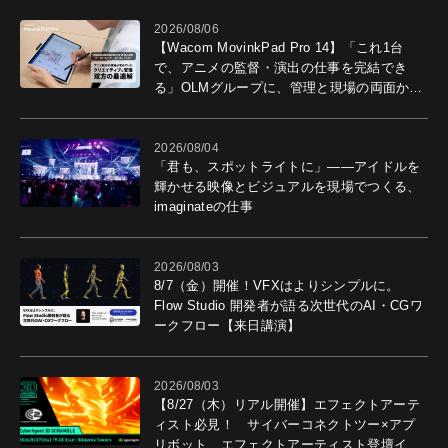
2026/08/06
【Wacom MovinkPad Pro 14】「これ1台
で、アニメの監督・演出の仕事を完結でき
る」OLMグループに、管理と現場の両面から
導入効果を聞いた
2026/08/04
「君も、スポットライトに」――アイドルを
輝かせる映像とビジュアルを現場でつくる、
imaginateの仕事
2026/08/03
8/7（金）開催！VFXはよりシンプルに。
Flow Studio 開発者が語る次世代のAI・CGワ
ークフロー【来日講演】
2026/08/03
【8/27（木）リアル開催】エフェクトアーテ
ィスト必見！ サイバーコネクトツー×アプ
リボット エフェクトアーティスト登壇イベ