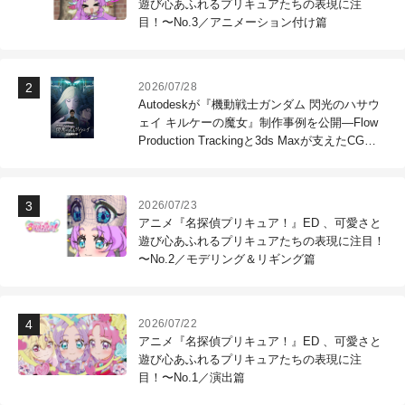
遊び心あふれるプリキュアたちの表現に注
目！〜No.3／アニメーション付け篇
2026/07/28
Autodeskが『機動戦士ガンダム 閃光のハサウ
ェイ キルケーの魔女』制作事例を公開―Flow
Production Trackingと3ds Maxが支えたCG制
作現場
2026/07/23
アニメ『名探偵プリキュア！』ED 、可愛さと
遊び心あふれるプリキュアたちの表現に注目！
〜No.2／モデリング＆リギング篇
2026/07/22
アニメ『名探偵プリキュア！』ED 、可愛さと
遊び心あふれるプリキュアたちの表現に注
目！〜No.1／演出篇