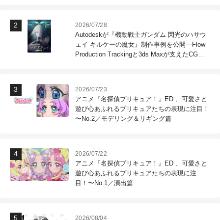
2026/07/28
Autodeskが『機動戦士ガンダム 閃光のハサウ
ェイ キルケーの魔女』制作事例を公開―Flow
Production Trackingと3ds Maxが支えたCG制
作現場
2026/07/23
アニメ『名探偵プリキュア！』ED 、可愛さと
遊び心あふれるプリキュアたちの表現に注目！
〜No.2／モデリング＆リギング篇
2026/07/22
アニメ『名探偵プリキュア！』ED 、可愛さと
遊び心あふれるプリキュアたちの表現に注
目！〜No.1／演出篇
2026/08/04