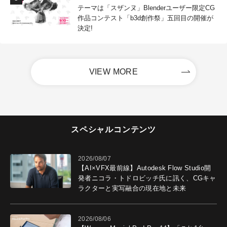
テーマは「スザンヌ」Blenderユーザー限定CG
作品コンテスト「b3d創作祭」五回目の開催が
決定!
VIEW MORE
スペシャルコンテンツ
2026/08/07
【AI×VFX最前線】Autodesk Flow Studio開
発者ニコラ・トドロビッチ氏に訊く、CGキャ
ラクターと実写融合の現在地と未来
2026/08/06