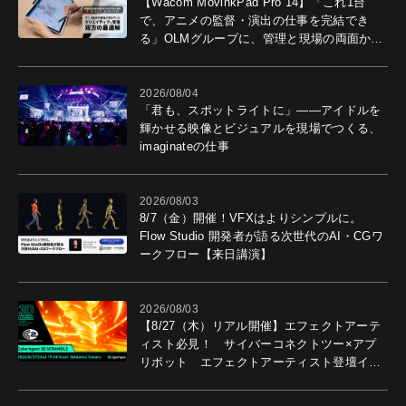
【Wacom MovinkPad Pro 14】「これ1台
で、アニメの監督・演出の仕事を完結でき
る」OLMグループに、管理と現場の両面から
導入効果を聞いた
2026/08/04
「君も、スポットライトに」――アイドルを
輝かせる映像とビジュアルを現場でつくる、
imaginateの仕事
2026/08/03
8/7（金）開催！VFXはよりシンプルに。
Flow Studio 開発者が語る次世代のAI・CGワ
ークフロー【来日講演】
2026/08/03
【8/27（木）リアル開催】エフェクトアーテ
ィスト必見！ サイバーコネクトツー×アプ
リボット エフェクトアーティスト登壇イベ
ントを開催！－サイバーエージェント