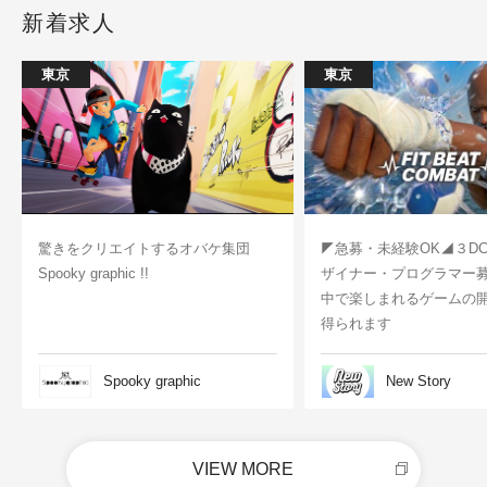
新着求人
東京
東京
驚きをクリエイトするオバケ集団
◤急募・未経験OK◢３D
Spooky graphic !!
ザイナー・プログラマー
中で楽しまれるゲームの
得られます
Spooky graphic
New Story
VIEW MORE