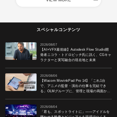
スペシャルコンテンツ
2026/08/07
【AI×VFX最前線】Autodesk Flow Studio開
発者ニコラ・トドロビッチ氏に訊く、CGキャ
ラクターと実写融合の現在地と未来
2026/08/06
【Wacom MovinkPad Pro 14】「これ1台
で、アニメの監督・演出の仕事を完結でき
る」OLMグループに、管理と現場の両面から
導入効果を聞いた
2026/08/04
「君も、スポットライトに」――アイドルを
輝かせる映像とビジュアルを現場でつくる、