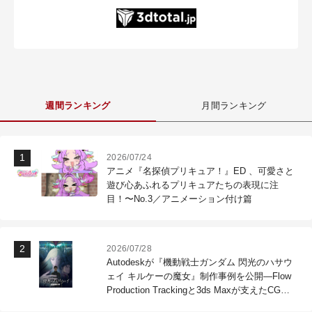
週間ランキング
月間ランキング
2026/07/24
アニメ『名探偵プリキュア！』ED 、可愛さと
遊び心あふれるプリキュアたちの表現に注
目！〜No.3／アニメーション付け篇
2026/07/28
Autodeskが『機動戦士ガンダム 閃光のハサウ
ェイ キルケーの魔女』制作事例を公開―Flow
Production Trackingと3ds Maxが支えたCG制
作現場